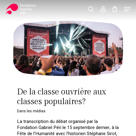
Skip
Men
to
search
account
Close
Panier
Cart
main
Close
content
Menu
De la classe ouvrière aux
classes populaires?
Dans les médias
La transcription du débat organisé par la
Fondation Gabriel Péri le 15 septembre dernier, à la
Fête de l’Humanité avec l’historien Stéphane Sirot,