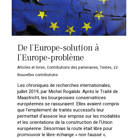
De l’Europe-solution à
l’Europe-problème
Articles et livres
,
Contributions des partenaires
,
Textes
,
z2-
Nouvelles contributions
Les chroniques de recherches internationales,
juillet 2019, par Michel Rogalski. Après le Traité de
Maastricht, les bourgeoisies conservatrices
européennes se rassuraient. Elles avaient compris
que l’empilement de traités successifs leur
Votre panier est vide.
permettait d’asseoir leur emprise sur les modalités
et les orientations de la construction de l’Union
européenne. Désormais la route était libre pour
Retourner à la
promouvoir le libre-échange « non faussé »,
librairie