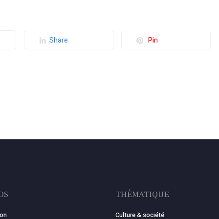
Share
Pin
OS
THÉMATIQUE
ion
Culture & société