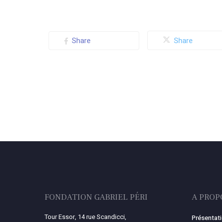
Share
Share
FONDATION GABRIEL PÉRI
A PROP
Tour Essor, 14 rue Scandicci,
Présentat