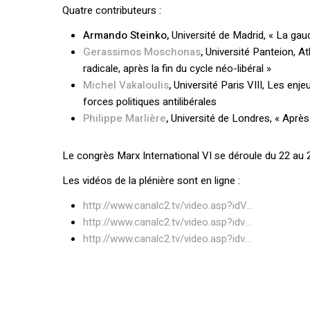
Quatre contributeurs :
Armando Steinko,
Université de Madrid, « La gau
Gerassimos Moschonas
,
Université Panteion, A
radicale, après la fin du cycle néo-libéral »
Michel Vakaloulis
,
Université Paris VIII, Les enj
forces politiques antilibérales
Philippe Marlière
,
Université de Londres, « Après
Le congrès Marx International VI se déroule du 22 au 2
Les vidéos de la plénière sont en ligne :
http://www.canalc2.tv/video.asp?idV…
http://www.canalc2.tv/video.asp?idv…
http://www.canalc2.tv/video.asp?idv…