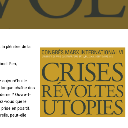
la plénière de la
riel Peri,
 aujourd’hui le
 longue chaîne des
oderne ? Ouvre-t-
dez-vous que le
prise en positif,
relle, peut-elle