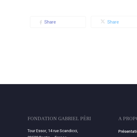
Share
Share
FONDATION GABRIEL PÉRI
A PROP
Tour Essor, 14 rue Scandicci,
Présentat