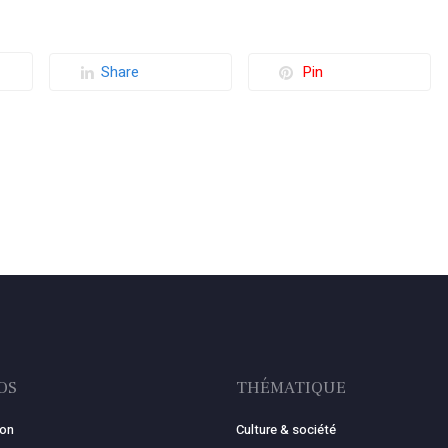
Share
Pin
OS
THÉMATIQUE
ion
Culture & société