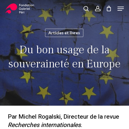
Skip
Men
to
search
account
Close
Panier
Cart
main
Close
content
Menu
Articles et livres
Du bon usage de la
souveraineté en Europe
Par
Michel Rogalski,
Directeur de la revue
Recherches internationales
.