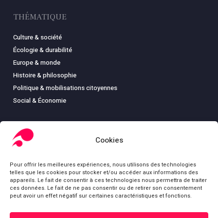
THÉMATIQUE
Culture & société
Écologie & durabilité
Europe & monde
Histoire & philosophie
Politique & mobilisations citoyennes
Social & Économie
Cookies
LIBRAIRIE
Pour offrir les meilleures expériences, nous utilisons des technologies
Boutique
telles que les cookies pour stocker et/ou accéder aux informations des
Carte
appareils. Le fait de consentir à ces technologies nous permettra de traiter
ces données. Le fait de ne pas consentir ou de retirer son consentement
Mon compte
peut avoir un effet négatif sur certaines caractéristiques et fonctions.
Conditions générales de ventes
Mentions légales