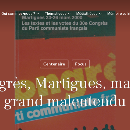
Panier
Qui sommes-nous ?
Thématiques
Médiathèque
Mémoire et hi
mer
Centenaire
Focus
rès, Martigues, ma
grand malentendu