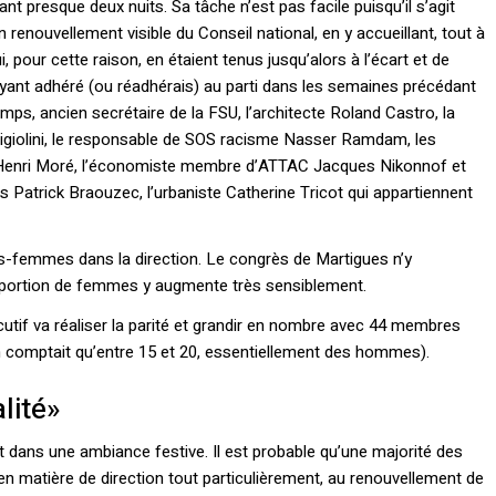
nt presque deux nuits. Sa tâche n’est pas facile puisqu’il s’agit
n renouvellement visible du Conseil national, en y accueillant, tout à
, pour cette raison, en étaient tenus jusqu’alors à l’écart et de
yant adhéré (ou réadhérais) au parti dans les semaines précédant
mps, ancien secrétaire de la FSU, l’architecte Roland Castro, la
igiolini, le responsable de SOS racisme Nasser Ramdam, les
-Henri Moré, l’économiste membre d’ATTAC Jacques Nikonnof et
nis Patrick Braouzec, l’urbaniste Catherine Tricot qui appartiennent
mes-femmes dans la direction. Le congrès de Martigues n’y
roportion de femmes y augmente très sensiblement.
cutif va réaliser la parité et grandir en nombre avec 44 membres
n comptait qu’entre 15 et 20, essentiellement des hommes).
lité»
et dans une ambiance festive. Il est probable qu’une majorité des
 en matière de direction tout particulièrement, au renouvellement de