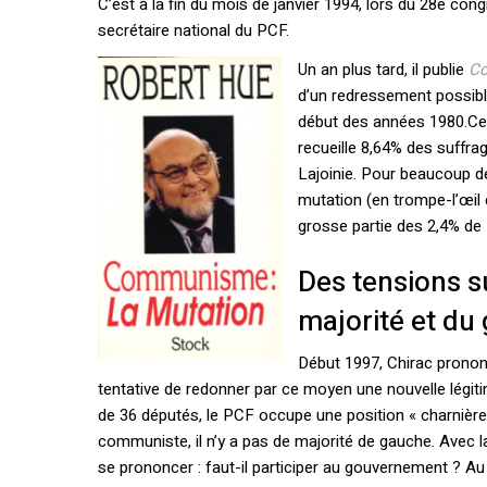
C’est à la fin du mois de janvier 1994, lors du 28e c
secrétaire national du PCF.
Un an plus tard, il publie
Co
d’un redressement possible
début des années 1980.Cett
recueille 8,64% des suffra
Lajoinie. Pour beaucoup de
mutation (en trompe-l’œil c
grosse partie des 2,4% de 
Des tensions su
majorité et d
Début 1997, Chirac pronon
tentative de redonner par ce moyen une nouvelle légitim
de 36 députés, le PCF occupe une position « charnière »
communiste, il n’y a pas de majorité de gauche. Avec
se prononcer : faut-il participer au gouvernement ? Au t