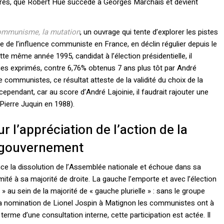
ongrès, que Robert Hue succède à Georges Marchais et devient
mmunisme, la mutation
, un ouvrage qui tente d’explorer les pistes
 de l’influence communiste en France, en déclin régulier depuis le
e même année 1995, candidat à l’élection présidentielle, il
ges exprimés, contre 6,76% obtenus 7 ans plus tôt par André
 communistes, ce résultat atteste de la validité du choix de la
ependant, car au score d’André Lajoinie, il faudrait rajouter une
Pierre Juquin en 1988).
r l’appréciation de l’action de la
u gouvernement
ce la dissolution de l’Assemblée nationale et échoue dans sa
ité à sa majorité de droite. La gauche l’emporte et avec l’élection
 au sein de la majorité de « gauche plurielle » : sans le groupe
 la nomination de Lionel Jospin à Matignon les communistes ont à
erme d’une consultation interne, cette participation est actée. Il