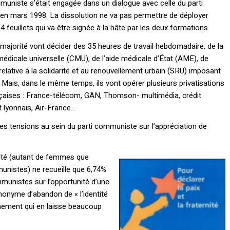
mmuniste s’était engagée dans un dialogue avec celle du parti
s en mars 1998. La dissolution ne va pas permettre de déployer
feuillets qui va être signée à la hâte par les deux formations.
majorité vont décider des 35 heures de travail hebdomadaire, de la
édicale universelle (CMU), de l’aide médicale d’État (AME), de
 relative à la solidarité et au renouvellement urbain (SRU) imposant
is, dans le même temps, ils vont opérer plusieurs privatisations
ançaises : France-télécom, GAN, Thomson- multimédia, crédit
t lyonnais, Air-France…
res tensions au sein du parti communiste sur l’appréciation de
arité (autant de femmes que
istes) ne recueille que 6,74%
munistes sur l’opportunité d’une
nonyme d’abandon de « l’identité
nement qui en laisse beaucoup