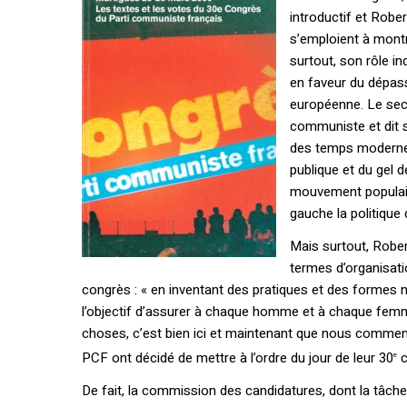
introductif et Robe
s’emploient à montr
surtout, son rôle in
en faveur du dépass
européenne. Le secr
communiste et dit so
des temps modernes.
publique et du gel de
mouvement populaire
gauche la politique
Mais surtout, Robe
termes d’organisatio
congrès : « en inventant des pratiques et des formes n
l’objectif d’assurer à chaque homme et à chaque femm
choses, c’est bien ici et maintenant que nous comme
PCF ont décidé de mettre à l’ordre du jour de leur 30
c
e
De fait, la commission des candidatures, dont la tâch