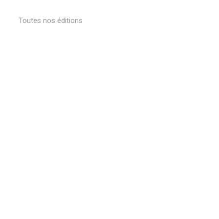
Toutes nos éditions
Votre panier est vide.
Retourner à la librairie