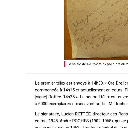
La saisie de
Ce Soir
: télex policiers du
Le premier télex est envoyé à 14h30. « Cre Dre [c
commencée à 14h15 et actuellement en cours. Phy
[signé] Rottée. 14h25 ». Le second télex est env
à 6000 exemplaires saisis avant sortie. M. Roches
Le signataire, Lucien ROTTÉE, directeur des Rense
en mai 1945. André ROCHES (1902-1968), qui se pla
police judiciaire en 1952, directeur général de la 