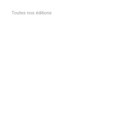
Toutes nos éditions
Votre panier est vide.
Retourner à la librairie