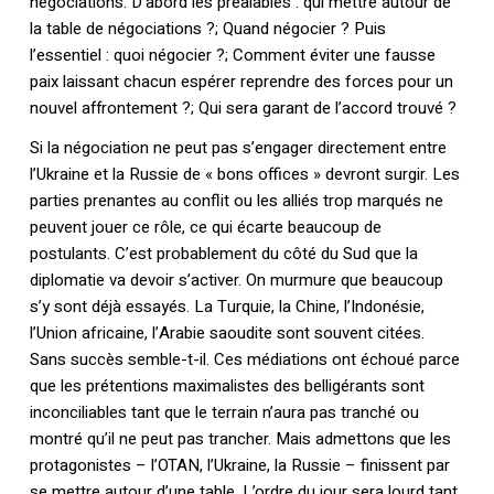
négociations. D’abord les préalables : qui mettre autour de
la table de négociations ?; Quand négocier ? Puis
l’essentiel : quoi négocier ?; Comment éviter une fausse
paix laissant chacun espérer reprendre des forces pour un
nouvel affrontement ?; Qui sera garant de l’accord trouvé ?
Si la négociation ne peut pas s’engager directement entre
l’Ukraine et la Russie de « bons offices » devront surgir. Les
parties prenantes au conflit ou les alliés trop marqués ne
peuvent jouer ce rôle, ce qui écarte beaucoup de
postulants. C’est probablement du côté du Sud que la
diplomatie va devoir s’activer. On murmure que beaucoup
s’y sont déjà essayés. La Turquie, la Chine, l’Indonésie,
l’Union africaine, l’Arabie saoudite sont souvent citées.
Sans succès semble-t-il. Ces médiations ont échoué parce
que les prétentions maximalistes des belligérants sont
inconciliables tant que le terrain n’aura pas tranché ou
montré qu’il ne peut pas trancher. Mais admettons que les
protagonistes – l’OTAN, l’Ukraine, la Russie – finissent par
se mettre autour d’une table. L’ordre du jour sera lourd tant