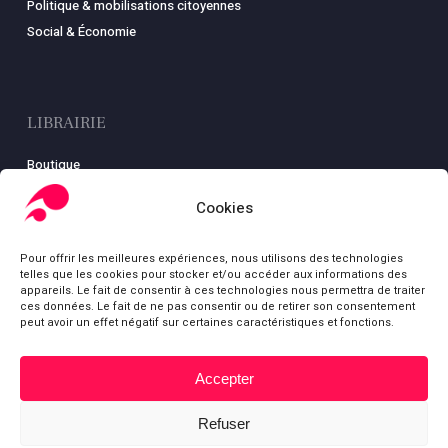
Politique & mobilisations citoyennes
Social & Économie
LIBRAIRIE
Boutique
Carte
Cookies
Mon compte
Conditions générales de ventes
Pour offrir les meilleures expériences, nous utilisons des technologies
Mentions légales
telles que les cookies pour stocker et/ou accéder aux informations des
appareils. Le fait de consentir à ces technologies nous permettra de traiter
ces données. Le fait de ne pas consentir ou de retirer son consentement
peut avoir un effet négatif sur certaines caractéristiques et fonctions.
© Fondation Gabriel Péri
Accepter
Sous-total :
0,00
€
bluesky
facebook
youtube
Refuser
Voir le panier
Commander