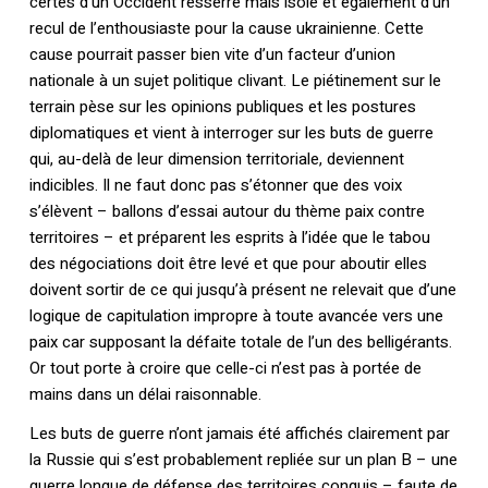
certes d’un Occident resserré mais isolé et également d’un
recul de l’enthousiaste pour la cause ukrainienne. Cette
cause pourrait passer bien vite d’un facteur d’union
nationale à un sujet politique clivant. Le piétinement sur le
terrain pèse sur les opinions publiques et les postures
diplomatiques et vient à interroger sur les buts de guerre
qui, au-delà de leur dimension territoriale, deviennent
indicibles. Il ne faut donc pas s’étonner que des voix
s’élèvent – ballons d’essai autour du thème paix contre
territoires – et préparent les esprits à l’idée que le tabou
des négociations doit être levé et que pour aboutir elles
doivent sortir de ce qui jusqu’à présent ne relevait que d’une
logique de capitulation impropre à toute avancée vers une
paix car supposant la défaite totale de l’un des belligérants.
Or tout porte à croire que celle-ci n’est pas à portée de
mains dans un délai raisonnable.
Les buts de guerre n’ont jamais été affichés clairement par
la Russie qui s’est probablement repliée sur un plan B – une
guerre longue de défense des territoires conquis – faute de