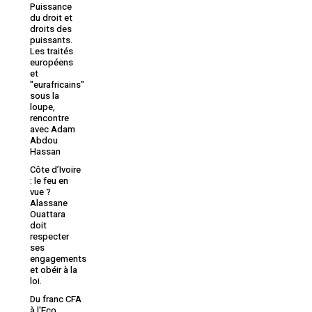
Puissance
du droit et
Votre panier est vide.
droits des
puissants.
Les traités
Retourner à la
européens
librairie
et
"eurafricains"
sous la
loupe,
rencontre
avec Adam
Abdou
Hassan
Côte d’Ivoire
: le feu en
vue ?
Alassane
Ouattara
doit
respecter
ses
engagements
et obéir à la
loi.
Du franc CFA
à l'Eco.