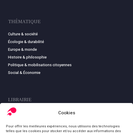
THÉMATIQUE
Culture & société
Écologie & durabilité
Europe & monde
Histoire & philosophie
Politique & mobilisations citoyennes
Social & Économie
LIBRAIRIE
Boutique
Cookies
Carte
Pour offrir les meilleures expériences, nous utilisons des technologies
Mon compte
telles que les cookies pour stocker et/ou accéder aux informations des