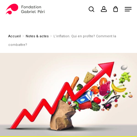
Skip
Men
to
search
account
Close
Panier
Cart
main
Close
content
Menu
Accueil
Notes & actes
L’inflation. Qui en profite? Comment la
combattre?