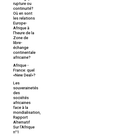
rupture ou
continuité?
Où en sont
les relations
Europe-
Afrique à
l’heure de la
Zone de
libre-
échange
continentale
africaine?
Afrique -
France: quel
«New Deal»?
Les
souverainetés
des
sociétés
africaines
face à la
mondialisation,
Rapport
Alternatif
Sur l'Afrique
n°1