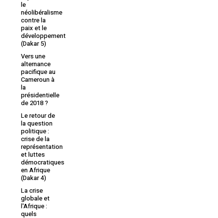
le
néolibéralisme
contre la
paix et le
développement
(Dakar 5)
Vers une
alternance
pacifique au
Cameroun à
la
présidentielle
de 2018 ?
Le retour de
la question
politique :
crise de la
représentation
et luttes
démocratiques
en Afrique
(Dakar 4)
La crise
globale et
l'Afrique :
quels