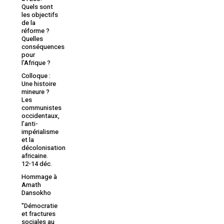
Quels sont
les objectifs
de la
réforme ?
Quelles
conséquences
pour
l'Afrique ?
Colloque :
Une histoire
mineure ?
Les
communistes
occidentaux,
l’anti-
impérialisme
et la
décolonisation
africaine.
12-14 déc.
Hommage à
Amath
Dansokho
"Démocratie
et fractures
sociales au