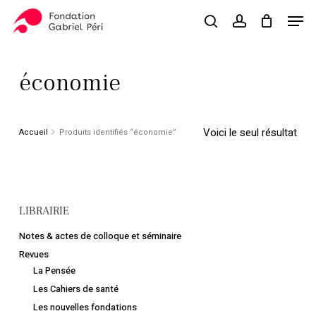
Skip
Men
to
search
account
Close
Panier
Cart
main
Close
content
Menu
économie
Voici le seul résultat
Accueil
Produits identifiés “économie”
LIBRAIRIE
Notes & actes de colloque et séminaire
Revues
La Pensée
Les Cahiers de santé
Les nouvelles fondations