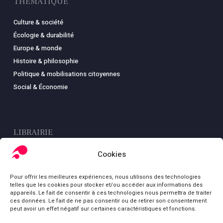
THÉMATIQUE
Culture & société
Écologie & durabilité
Europe & monde
Histoire & philosophie
Politique & mobilisations citoyennes
Social & Économie
LIBRAIRIE
Boutique
Cookies
Carte
Pour offrir les meilleures expériences, nous utilisons des technologies
Mon compte
telles que les cookies pour stocker et/ou accéder aux informations des
Conditions générales de ventes
appareils. Le fait de consentir à ces technologies nous permettra de traiter
ces données. Le fait de ne pas consentir ou de retirer son consentement
Mentions légales
peut avoir un effet négatif sur certaines caractéristiques et fonctions.