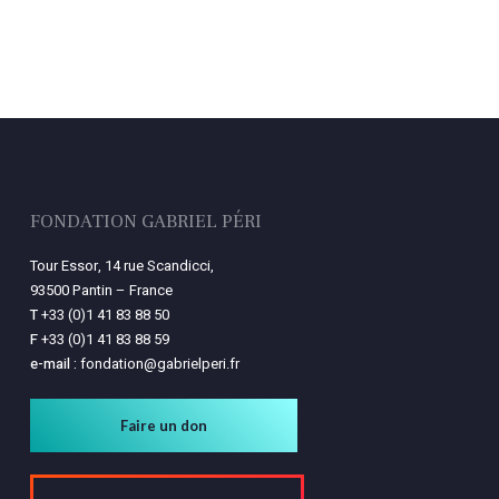
Votre panier est vide.
Retourner à la
librairie
FONDATION GABRIEL PÉRI
Tour Essor, 14 rue Scandicci,
93500 Pantin – France
T
+33 (0)1 41 83 88 50
F
+33 (0)1 41 83 88 59
e-mail :
fondation@gabrielperi.fr
Faire un don