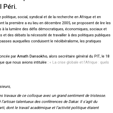
 Péri.
litique, social, syndical et de la recherche en Afrique et en
ont la première a eu lieu en décembre 2005, se proposent de lire les
ns à la lumière des défis démocratiques, économiques, sociaux et
 et des débats la nécessité de travailler à des politiques publiques
asses auxquelles conduisent le néolibéralisme, les pratiques
ononcée par
Amath Dansokho
, alors secrétaire général du PIT, le 18
que que nous avions intitulée :
« La crise globale et l’Afrique : quels
ieurs,
travaux de ce colloque avec un grand sentiment de tristesse.
’artisan talentueux des conférences de Dakar. Il s’agit du
arti, dont le travail académique et l’activité politique étaient