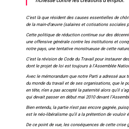
richesse contre les créations d’emploi.
C’est là que résident des causes essentielles de chôm
de la main-d’œuvre (salaires et cotisations sociales p
Cette politique de réduction continue sur des décennie
une offensive générale contre les institutions et con
notre pays, une tentative monstrueuse de cette nature
C’est la révision de Code du Travail pour instaurer de
dont le projet de loi est toujours à l’Assemblée Natio
Avec le mémorandum que notre Parti a adressé aux trava
du monde du travail et de ses organisations, que le po
en tête, n’en a pas accepté la paternité alors qu’il s’
qui devait passer en début mai 2010 devant l’Assembl
Bien entendu, la partie n’est pas encore gagnée, puisqu
est le néo-libéralisme qu’il a la prétention de vouloir é
De ce point de vue, les conséquences de cette cris