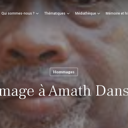
Panier
Qui sommes-nous ?
Thématiques
Médiathèque
Mémoire et hi
mer
Hommages
age à Amath Dan