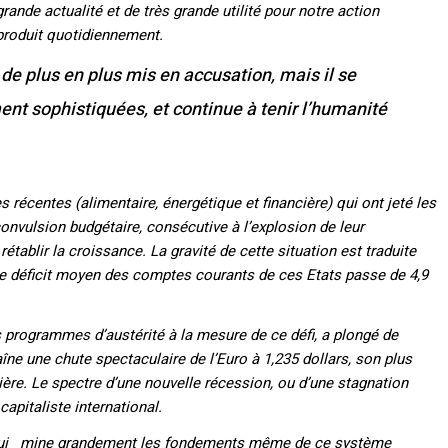
grande actualité et de très grande utilité pour notre action
 produit quotidiennement.
de plus en plus mis en accusation, mais il se
nt sophistiquées, et continue à tenir l’humanité
 récentes (alimentaire, énergétique et financière) qui ont jeté les
nvulsion budgétaire, consécutive à l’explosion de leur
tablir la croissance. La gravité de cette situation est traduite
e le déficit moyen des comptes courants de ces Etats passe de 4,9
s programmes d’austérité à la mesure de ce défi, a plongé de
îne une chute spectaculaire de l’Euro à 1,235 dollars, son plus
ière. Le spectre d’une nouvelle récession, ou d’une stagnation
apitaliste international.
ui mine grandement les fondements même de ce système