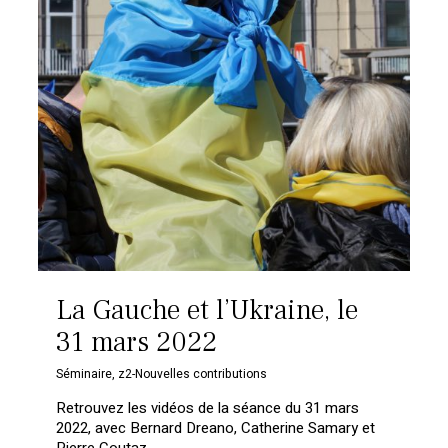
La Gauche et l’Ukraine, le
31 mars 2022
Votre panier est vide.
Séminaire
,
z2-Nouvelles contributions
Retrouvez les vidéos de la séance du 31 mars
Retourner à la
2022, avec Bernard Dreano, Catherine Samary et
librairie
Pierre Coutaz.