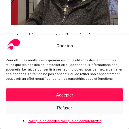
La démocratie locale à
l’épreuve des évolutions
Cookies
institutionnelles
Pour offrir les meilleures expériences, nous utilisons des technologies
Initiatives
,
Invitation - Séminaire
,
Séminaire
telles que les cookies pour stocker et/ou accéder aux informations des
appareils. Le fait de consentir à ces technologies nous permettra de traiter
Séance du 16 octobre 2019 avec Georges
ces données. Le fait de ne pas consentir ou de retirer son consentement
peut avoir un effet négatif sur certaines caractéristiques et fonctions.
Gontcharoff. Animation: Gustave Massiah.
Accepter
Sous-total :
0,00
€
Refuser
Voir le panier
Commander
Politique de cookies
Politique de confidentialité