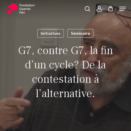
Skip
Men
to
search
account
Close
Panier
Cart
main
Close
content
Menu
Initiatives
Séminaire
G7, contre G7, la fin
d’un cycle? De la
contestation à
l’alternative.