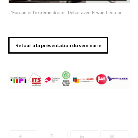
L’Europe et l’extrème droite : Débat avec Erwan Lecœur.
Retour à la présentation du séminaire
Retour à la présentation du séminaire
Votre panier est vide.
Retourner à la
librairie