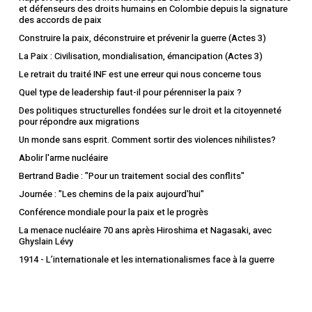
et défenseurs des droits humains en Colombie depuis la signature
(L’Harmattan, 2012).
–
Désarmer ou périr ? pour une sécurité plus humaine,
des accords de paix
pour une diplomatie plus citoyenne
, ILV-éditions, mars
Construire la paix, déconstruire et prévenir la guerre (Actes 3)
2008.
La Paix : Civilisation, mondialisation, émancipation (Actes 3)
–
Désarmement nucléaire : 2010, le rebond ?
, ILV-éditions,
Le retrait du traité INF est une erreur qui nous concerne tous
août 2010.
Quel type de leadership faut-il pour pérenniser la paix ?
Des politiques structurelles fondées sur le droit et la citoyenneté
pour répondre aux migrations
Un monde sans esprit. Comment sortir des violences nihilistes?
Abolir l'arme nucléaire
Bertrand Badie : "Pour un traitement social des conflits"
Journée : "Les chemins de la paix aujourd'hui"
Conférence mondiale pour la paix et le progrès
La menace nucléaire 70 ans après Hiroshima et Nagasaki, avec
Ghyslain Lévy
1914 - L’internationale et les internationalismes face à la guerre