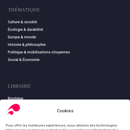
THÉMATIQUE
Culture & société
Écologie & durabilité
Europe & monde
Histoire & philosophie
Politique & mobilisations citoyennes
Social & Économie
LIBRAIRIE
Boutique
Carte
Cookies
Mon compte
Conditions générales de ventes
Pour offrir les meilleures expériences, nous utilisons des technologies
Mentions légales