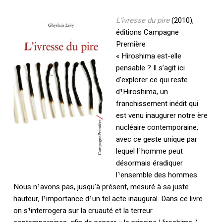
L’ivresse du pire
(2010),
éditions Campagne
Première
« Hiroshima est-elle
pensable ? Il s’agit ici
d’explorer ce qui reste
d¹Hiroshima, un
franchissement inédit qui
est venu inaugurer notre ère
nucléaire contemporaine,
avec ce geste unique par
lequel l¹homme peut
désormais éradiquer
l¹ensemble des hommes.
Nous n¹avons pas, jusqu’à présent, mesuré à sa juste
hauteur, l¹importance d¹un tel acte inaugural. Dans ce livre
on s¹interrogera sur la cruauté et la terreur