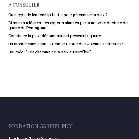
A CONSULTER
Quel type de leadership faut-il pour pérenniser la paix ?
"Armes nucléaires : les experts alarmés par la nouvelle doctrine de
guerre du Pentagone"
Construire la paix, déconstruire et prévenir la guerre
Un monde sans esprit. Comment sortir des violences nihilistes?
Journée : "Les chemins de la paix aujourd'hui"
FONDATION GABRIEL PÉRI
Tour Essor, 14 rue Scandicci,