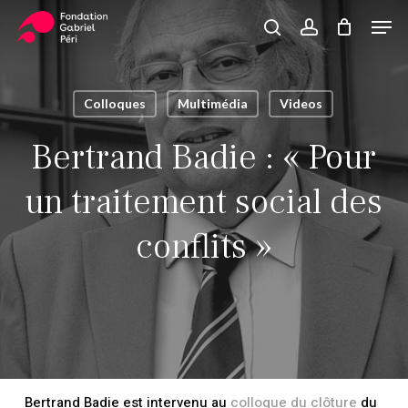
Skip
Men
to
search
account
Close
Panier
Cart
main
Close
content
Menu
Colloques
Multimédia
Videos
Bertrand Badie : « Pour
un traitement social des
conflits »
Bertrand Badie est intervenu au
colloque du clôture
du