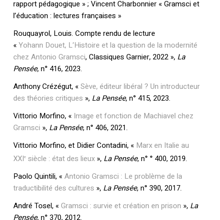
rapport pédagogique » ; Vincent Charbonnier « Gramsci et
l’éducation : lectures françaises »
Rouquayrol, Louis. Compte rendu de lecture
«
Yohann Douet, L’Histoire et la question de la modernité
chez Antonio Gramsci
, Classiques Garnier, 2022 »,
La
Pensée
, n° 416, 2023.
Anthony Crézégut, «
Sève, éditeur libéral ? Un introducteur
des théories critiques
»,
La Pensée
, n° 415, 2023.
Vittorio Morfino, «
Image et fonction de Machiavel chez
Gramsci
»,
La Pensée
, n° 406, 2021.
Vittorio Morfino, et Didier Contadini, «
Marx en Italie au
XXI
siècle : état des lieux
»,
La Pensée
, n° ° 400, 2019.
e
Paolo Quintili, «
Antonio Gramsci : Le problème de la
traductibilité des cultures
»,
La Pensée
, n° 390, 2017.
André Tosel, «
Gramsci : survie et création en prison
»,
La
Pensée
, n° 370, 2012.