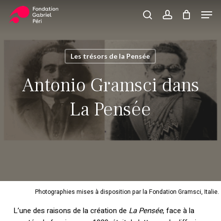
Skip
Men
to
search
account
Close
Panier
Cart
main
Close
content
Menu
Les trésors de la Pensée
Antonio Gramsci dans
La Pensée
Photographies mises à disposition par la Fondation Gramsci, Italie.
L’une des raisons de la création de
La Pensée
, face à la