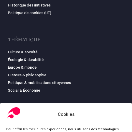
Historique des initiatives
Politique de cookies (UE)
THÉMATIQUE
Culture & société
Écologie & durabilité
Europe & monde
Histoire & philosophie
Politique & mobilisations citoyennes
Social & Économie
Cookies
LIBRAIRIE
Pour offrir les meilleures expériences, nous utilisons des technologies
Boutique