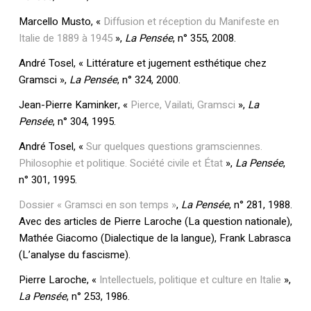
Marcello Musto, «
Diffusion et réception du Manifeste en
Italie de 1889 à 1945
»,
La Pensée
, n° 355, 2008.
André Tosel, « Littérature et jugement esthétique chez
Gramsci »,
La Pensée
, n° 324, 2000.
Jean-Pierre Kaminker, «
Pierce, Vailati, Gramsci
»,
La
Pensée
, n° 304, 1995.
André Tosel, «
Sur quelques questions gramsciennes.
Philosophie et politique. Société civile et État
»,
La Pensée
,
n° 301, 1995.
Dossier « Gramsci en son temps »
,
La Pensée
, n° 281, 1988.
Avec des articles de Pierre Laroche (La question nationale),
Mathée Giacomo (Dialectique de la langue), Frank Labrasca
(L’analyse du fascisme).
Pierre Laroche, «
Intellectuels, politique et culture en Italie
»,
La Pensée
, n° 253, 1986.