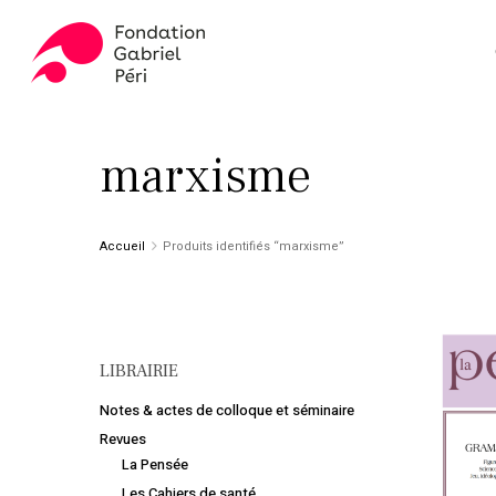
Skip
to
main
content
Appuyez sur ENTER pour rechercher ou ESC pour fer
marxisme
Accueil
Produits identifiés “marxisme”
LIBRAIRIE
Notes & actes de colloque et séminaire
Revues
La Pensée
Les Cahiers de santé