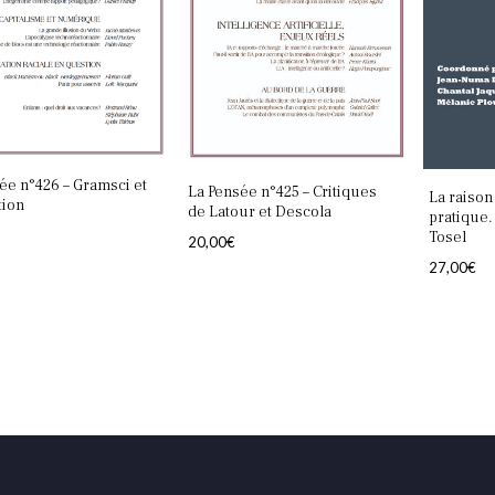
ée n°426 – Gramsci et
La Pensée n°425 – Critiques
La raison
tion
de Latour et Descola
pratique
Tosel
20,00
€
27,00
€