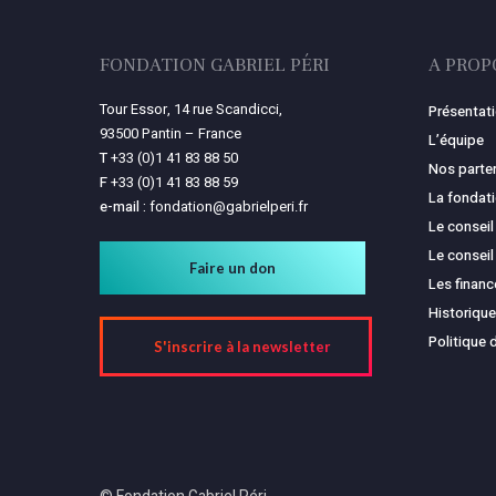
FONDATION GABRIEL PÉRI
A PROP
Tour Essor, 14 rue Scandicci,
Présentat
93500 Pantin – France
L’équipe
T
+33 (0)1 41 83 88 50
Nos parte
F
+33 (0)1 41 83 88 59
La fondat
e-mail :
fondation@gabrielperi.fr
Le conseil
Le conseil
Faire un don
Les finan
Historique
Politique 
S'inscrire à la newsletter