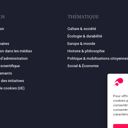
OS
THÉMATIQUE
ion
Culture & société
Écologie & durabilité
naires
Europe & monde
ion dans les médias
Histoire & philosophie
 d’administration
Politique & mobilisations citoyenne
 scientifique
Social & Économie
cements
 des initiatives
de cookies (UE)
Pour offr
cookies p
consentir
consentir
caractéri
Sous-total :