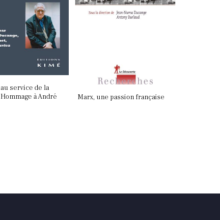
ancien
 au service de la
Votre panier est vide.
. Hommage à André
Marx, une passion française
Retourner à la librairie