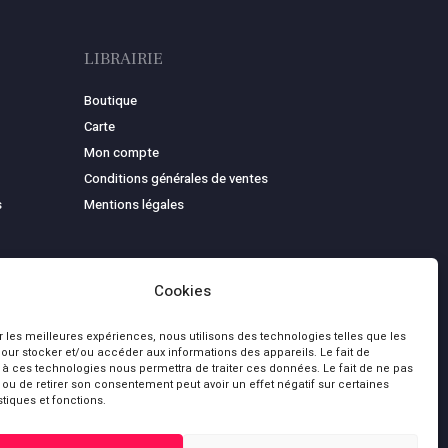
LIBRAIRIE
Boutique
Carte
Mon compte
Conditions générales de ventes
s
Mentions légales
Cookies
ir les meilleures expériences, nous utilisons des technologies telles que les
our stocker et/ou accéder aux informations des appareils. Le fait de
 à ces technologies nous permettra de traiter ces données. Le fait de ne pas
 ou de retirer son consentement peut avoir un effet négatif sur certaines
stiques et fonctions.
0,00
€
bluesky
facebook
youtube