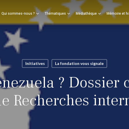
Panier
Qui sommes-nous ?
Thématiques
Médiathèque
Mémoire et hi
mer
Initiatives
La fondation vous signale
enezuela ? Dossier 
ue Recherches inter