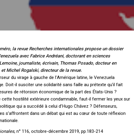
méro, la revue Recherches internationales propose un dossier
Venezuela avec Fabrice Andréani, doctorant en sciences
 Lemoine, journaliste, écrivain, Thomas Posado, docteur en
 et Michel Rogalski, directeur de la revue.
urseur du virage à gauche de l’Amérique latine, le Venezuela
e. Doit-il susciter une solidarité sans faille au prétexte qu’il fait
mesures de rétorsion économique de la part des États-Unis ?
cette hostilité extérieure condamnable, faut-il fermer les yeux sur
politique qui a succédé à celui d’Hugo Chávez ? Défenseurs,
ues s’affrontent dans un débat qui est au cœur de toute réflexion
rnationale.
ionales
, n° 116, octobre-décembre 2019, pp.183-214