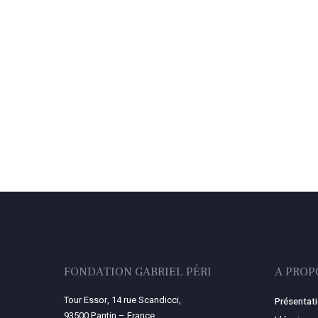
FONDATION GABRIEL PÉRI
A PROP
Tour Essor, 14 rue Scandicci,
Présentat
93500 Pantin – France