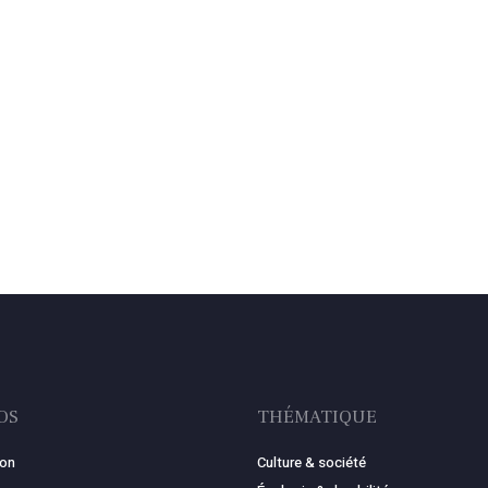
OS
THÉMATIQUE
ion
Culture & société