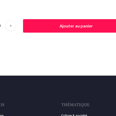
Ajouter au panier
OS
THÉMATIQUE
ion
Culture & société