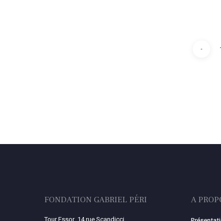
FONDATION GABRIEL PÉRI
A PROP
Tour Essor, 14 rue Scandicci,
Présentat