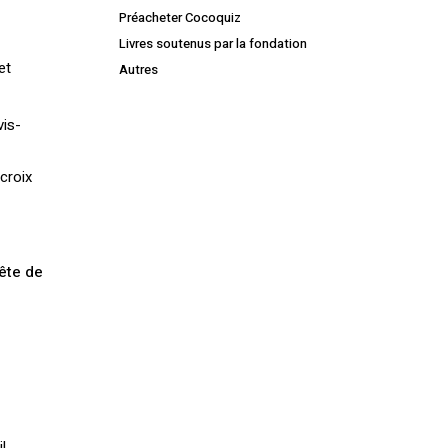
Préacheter Cocoquiz
Livres soutenus par la fondation
et
Autres
is-
croix
uête de
l