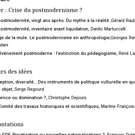
r : Crise du postmodernisme ?
ostmodernité, vingt ans après. Du mythe à la réalité ,
Gérard Raul
postmodernité, inventaire avant liquidation,
Danilo Martuccelli
ge de la mule. Le postmodernisme en anthropologie,
Georges Rav
dani
événement postmoderne : l’extinction du pédagogisme,
René La
rs des idées
eption, diversité… Des instruments de politique culturelle en q
 objet,
Serge Regourd
lence ou domination ?,
Christophe Dejours
Comité des travaux historiques et scientifiques,
Martine François
ontations
-GDF. Privatisation ou nouvelles nationalisations ?,
François Dutei