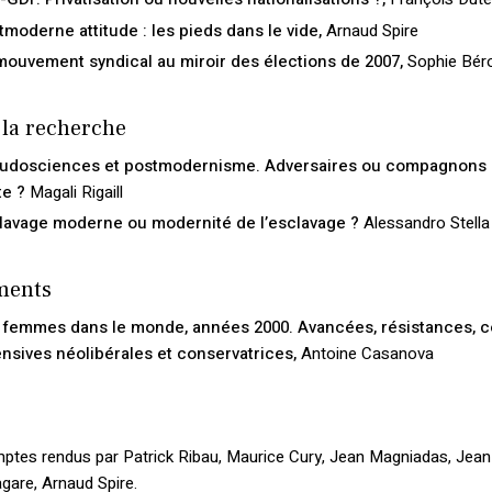
tmoderne attitude : les pieds dans le vide,
Arnaud Spire
mouvement syndical au miroir des élections de 2007,
Sophie Bér
 la recherche
udosciences et postmodernisme. Adversaires ou compagnons
te ?
Magali Rigaill
lavage moderne ou modernité de l’esclavage ?
Alessandro Stella
ments
 femmes dans le monde, années 2000. Avancées, résistances, c
ensives néolibérales et conservatrices,
Antoine Casanova
ptes rendus par Patrick Ribau, Maurice Cury, Jean Magniadas, Jean
gare, Arnaud Spire.