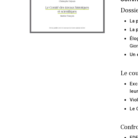
Dossie
La p
La 
Élo
Gior
Un 
Le cou
Exc
leur
Vio
Le 
Confr
EDF