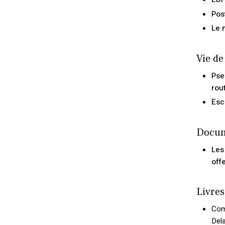
Pos
Le 
Vie de
Pse
rou
Esc
Docu
Les
off
Livres
Com
Dela