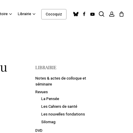
search
account
Close
bluesky
facebook
youtube
toire
Librairie
Cocoquiz
Cart
du
LIBRAIRIE
Notes & actes de colloque et
séminaire
Revues
La Pensée
Les Cahiers de santé
Les nouvelles fondations
Silomag
DVD