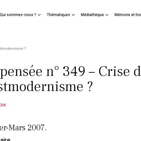
Panier
Qui sommes-nous ?
Thématiques
Médiathèque
Mémoire et his
mer
ostmodernisme ?
 pensée n° 349 – Crise 
stmodernisme ?
Le
Le
00
€
rix
prix
nitial
actuel
er-Mars 2007.
tait :
est :
18,00€.
9,00€.
ire