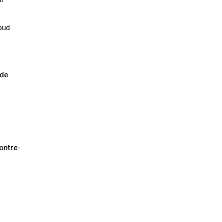
oud
Votre panier est vide.
 de
Retourner à la librairie
ontre-