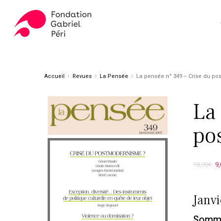
Skip
to
main
content
Appuyez sur ENTER pour rechercher ou ESC pour fer
Accueil
Revues
La Pensée
La pensée n° 349 – Crise du p
La
po
18,00
€
9,
p
i
Janvi
é
Somma