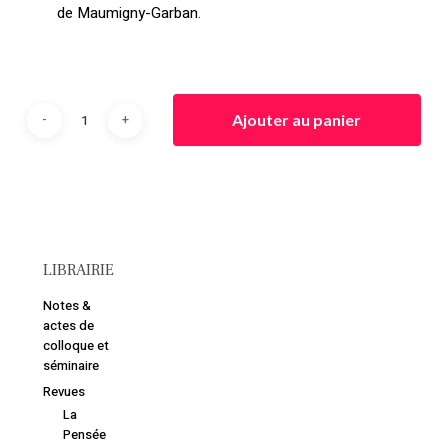
de Maumigny-Garban.
Retourner à la
librairie
Ajouter au panier
LIBRAIRIE
Notes &
actes de
colloque et
séminaire
Revues
La
Pensée