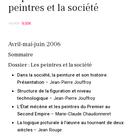
peintres et la société
Le
Le
18,00
€
9,00
€
prix
prix
initial
actuel
Avril-mai-juin 2006
était :
est :
Sommaire
18,00€.
9,00€.
Dossier : Les peintres et la société
Dans la société, la peinture et son histoire.
Présentation
– Jean-Pierre Jouffroy
Structure de la figuration et niveau
technologique
– Jean-Pierre Jouffroy
L’État mécène et les peintres du Premier au
Second Empire
– Marie-Claude Chaudonneret
La logique picturale à l’œuvre au tournant de deux
siècles
– Jean Rouge