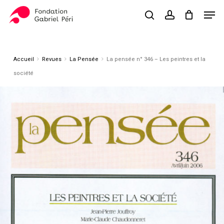
Skip
Men
to
search
account
Close
Panier
Cart
main
Close
content
Menu
Accueil
Revues
La Pensée
La pensée n° 346 – Les peintres et la
société