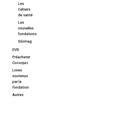
Les
Cahiers
de santé
Les
nouvelles
fondations
Silomag
DVD
Préacheter
Cocoquiz
Livres
soutenus
par la
fondation
Autres