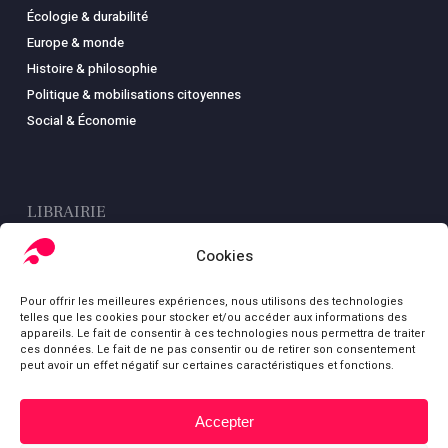
Écologie & durabilité
Europe & monde
Histoire & philosophie
Politique & mobilisations citoyennes
Social & Économie
LIBRAIRIE
Boutique
Cookies
Carte
Pour offrir les meilleures expériences, nous utilisons des technologies
Mon compte
telles que les cookies pour stocker et/ou accéder aux informations des
Conditions générales de ventes
appareils. Le fait de consentir à ces technologies nous permettra de traiter
ces données. Le fait de ne pas consentir ou de retirer son consentement
Mentions légales
peut avoir un effet négatif sur certaines caractéristiques et fonctions.
Accepter
Sous-total :
0,00
€