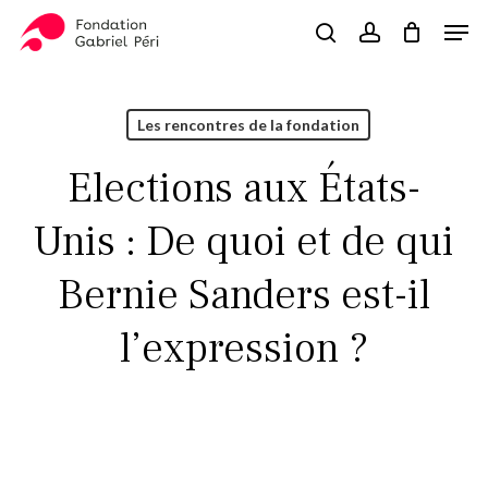
Skip
Men
to
search
account
Close
Panier
Cart
main
Close
content
Menu
Les rencontres de la fondation
Elections aux États-
Unis : De quoi et de qui
Bernie Sanders est-il
l’expression ?