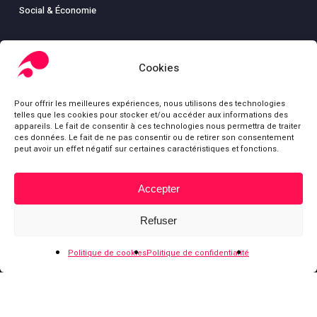
Social & Économie
Cookies
LIBRAIRIE
Pour offrir les meilleures expériences, nous utilisons des technologies
Boutique
telles que les cookies pour stocker et/ou accéder aux informations des
Carte
appareils. Le fait de consentir à ces technologies nous permettra de traiter
ces données. Le fait de ne pas consentir ou de retirer son consentement
Mon compte
peut avoir un effet négatif sur certaines caractéristiques et fonctions.
Conditions générales de ventes
Mentions légales
Accepter
Sous-total :
0,00
€
Refuser
Voir le panier
Commander
© Fondation Gabriel Péri
Politique de cookies
Politique de confidentialité
bluesky
facebook
youtube