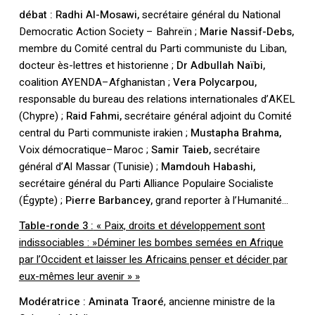
débat : Radhi Al-Mosawi,
secrétaire général du National
Democratic Action Society – Bahreïn ;
Marie Nassif-Debs,
membre du Comité central du Parti communiste du Liban,
docteur ès-lettres et historienne ;
Dr Adbullah Naïbi,
coalition AYENDA–Afghanistan ;
Vera Polycarpou,
responsable du bureau des relations internationales d’AKEL
(Chypre) ;
Raid Fahmi,
secrétaire général adjoint du Comité
central du Parti communiste irakien ;
Mustapha Brahma,
Voix démocratique–Maroc ;
Samir Taieb,
secrétaire
général d’Al Massar (Tunisie) ;
Mamdouh Habashi,
secrétaire général du Parti Alliance Populaire Socialiste
(Égypte) ;
Pierre Barbancey,
grand reporter à l’Humanité…
Table-ronde 3 :
« Paix, droits et développement sont
Votre panier est vide.
indissociables : »Déminer les bombes semées en Afrique
par l’Occident et laisser les Africains penser et décider par
eux-mêmes leur avenir » »
Retourner à la
librairie
Modératrice : Aminata Traoré
, ancienne ministre de la