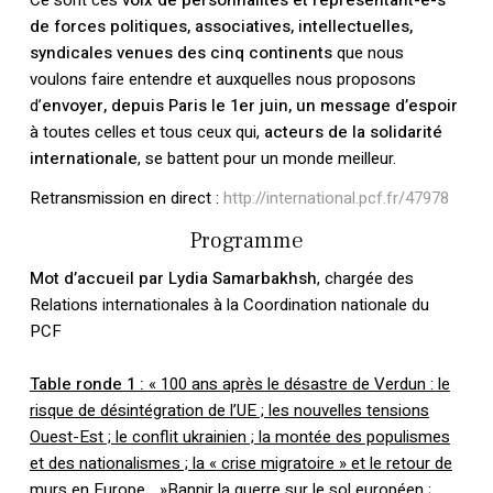
Ce sont ces
voix de personnalités et représentant-e-s
de forces politiques, associatives, intellectuelles,
syndicales venues des cinq continents
que nous
voulons faire entendre et auxquelles nous proposons
d’
envoyer, depuis Paris le 1er juin, un message d’espoir
à toutes celles et tous ceux qui,
acteurs de la solidarité
internationale
, se battent pour un monde meilleur.
Retransmission en direct :
http://international.pcf.fr/47978
Programme
Mot d’accueil par Lydia Samarbakhsh
, chargée des
Relations internationales à la Coordination nationale du
PCF
Table ronde 1 :
« 100 ans après le désastre de Verdun : le
risque de désintégration de l’UE ; les nouvelles tensions
Ouest-Est ; le conflit ukrainien ; la montée des populismes
et des nationalismes ; la « crise migratoire » et le retour de
murs en Europe… »Bannir la guerre sur le sol européen ;