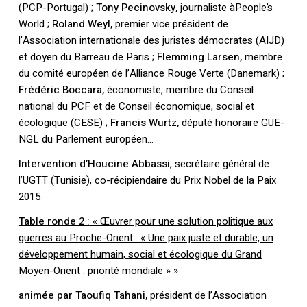
(PCP-Portugal) ;
Tony Pecinovsky,
journaliste àPeople’s
World ;
Roland Weyl,
premier vice président de
l’Association internationale des juristes démocrates (AIJD)
et doyen du Barreau de Paris ;
Flemming Larsen,
membre
du comité européen de l’Alliance Rouge Verte (Danemark) ;
Frédéric Boccara,
économiste, membre du Conseil
national du PCF et de Conseil économique, social et
écologique (CESE) ;
Francis Wurtz,
député honoraire GUE-
NGL du Parlement européen…
Intervention d’Houcine Abbassi
, secrétaire général de
l’UGTT (Tunisie), co-récipiendaire du Prix Nobel de la Paix
2015
Table ronde 2 :
« Œuvrer pour une solution politique aux
guerres au Proche-Orient : « Une paix juste et durable, un
développement humain, social et écologique du Grand
Moyen-Orient : priorité mondiale » »
animée par Taoufiq Tahani,
président de l’Association