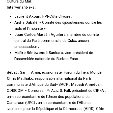
Culture du Mali
Intervenant-e-s :
Laurent Akoun
, FPI-Côte d’Ivoire ;
Aïsha Dabalé,
« Comité des djiboutiennes contre les
viols et l’impunité » ;
Juan Carlos Marsàn Aguilera,
membre du comité
central du Parti communiste de Cuba, ancien
ambassadeur ;
Maître Bénéwendé Sankara,
vice-président de
l’assemblée nationale du Burkina Faso
débat : Samir Amin,
économiste, Forum du Tiers Monde ;
Chris Matlhako,
responsable international du Parti
communiste d’Afrique du Sud–SACP ;
Mabadi Ahmédali,
CDISCOM – Comores ;
Pr Aziz S. Fall,
président du CIRFA ;
un-e représentant-e de l’Union des populations du
Cameroun (UPC) ; un-e représentant-e de l’Alliance
ivoirienne pour la République et la Démocratie (AIRD)-Côte