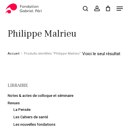
Skip
Men
to
search
account
Close
Panier
Cart
main
Close
content
Menu
Philippe Malrieu
Voici le seul résultat
Accueil
Produits identifiés “Philippe Malrieu”
LIBRAIRIE
Notes & actes de colloque et séminaire
Revues
La Pensée
Les Cahiers de santé
Les nouvelles fondations