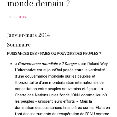
monde demain ?
Le
Le
19,00
€
9,50
€
prix
prix
initial
actuel
Janvier-mars 2014
était :
est :
Sommaire
19,00€.
9,50€.
PUISSANCES DES FIRMES OU POUVOIRS DES PEUPLES ?
« Gouvernance mondiale » ? Danger !,
par Roland Weyl
L’alternative est aujourd’hui posée entre la verticalité
d’une gouvernance mondiale sur les peuples et
l’horizontalité d’une mondialisation internationale de
concertation entre peuples souverains et égaux. La
Charte des Nations unies fonde l’ONU comme lieu où
les peuples « unissent leurs efforts ». Mais la
domination des puissances financières sur les États en
font des instruments de récupération de l’ONU comme