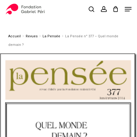
Skip
Men
to
search
account
Close
Panier
Cart
main
Close
content
Menu
Accueil
Revues
La Pensée
La Pensée n° 377 – Quel monde
demain ?