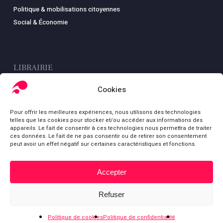
Politique & mobilisations citoyennes
Social & Économie
LIBRAIRIE
Boutique
Cookies
Carte
Pour offrir les meilleures expériences, nous utilisons des technologies
Mon compte
telles que les cookies pour stocker et/ou accéder aux informations des
Conditions générales de ventes
appareils. Le fait de consentir à ces technologies nous permettra de traiter
ces données. Le fait de ne pas consentir ou de retirer son consentement
Mentions légales
peut avoir un effet négatif sur certaines caractéristiques et fonctions.
Accepter
Sous-total :
0,00
€
© Fondation Gabriel Péri
Refuser
Voir le panier
Commander
bluesky
facebook
youtube
Politique de cookies
Politique de confidentialité