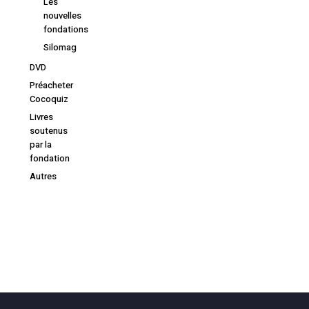
Les
nouvelles
fondations
Silomag
DVD
Préacheter
Cocoquiz
Livres
soutenus
par la
fondation
Autres