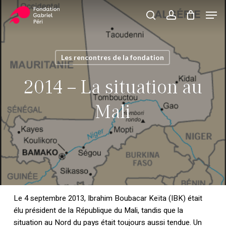
Skip
Men
to
search
account
Close
Panier
Cart
main
Close
content
Menu
Les rencontres de la fondation
2014 – La situation au
Mali
Le 4 septembre 2013, Ibrahim Boubacar Keïta (IBK) était
élu président de la République du Mali, tandis que la
situation au Nord du pays était toujours aussi tendue. Un