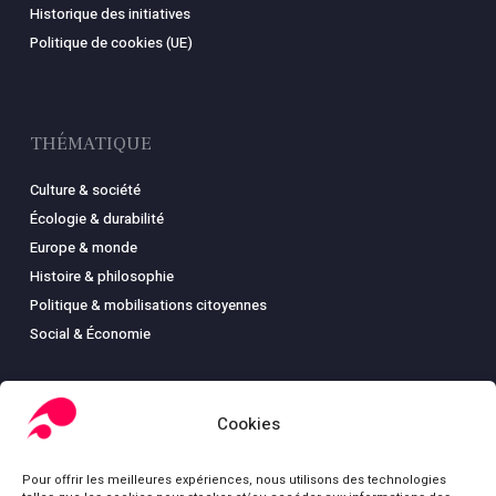
Historique des initiatives
Politique de cookies (UE)
THÉMATIQUE
Culture & société
Écologie & durabilité
Europe & monde
Histoire & philosophie
Politique & mobilisations citoyennes
Social & Économie
Cookies
LIBRAIRIE
Pour offrir les meilleures expériences, nous utilisons des technologies
Boutique