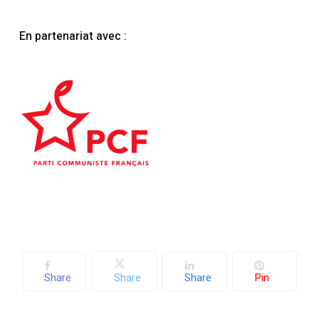
En partenariat avec :
Votre panier est vide.
Share
Share
Share
Pin
Retourner à la
librairie