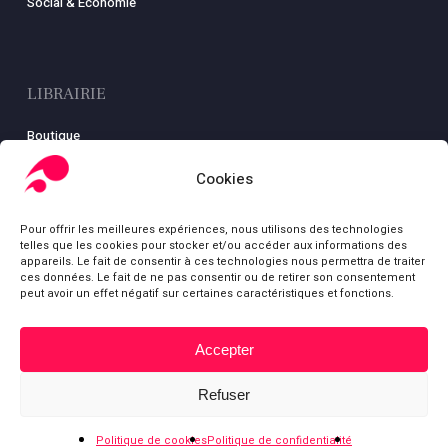
Social & Économie
LIBRAIRIE
Boutique
Carte
Cookies
Mon compte
Conditions générales de ventes
Pour offrir les meilleures expériences, nous utilisons des technologies
Mentions légales
telles que les cookies pour stocker et/ou accéder aux informations des
appareils. Le fait de consentir à ces technologies nous permettra de traiter
ces données. Le fait de ne pas consentir ou de retirer son consentement
peut avoir un effet négatif sur certaines caractéristiques et fonctions.
© Fondation Gabriel Péri
Accepter
Sous-total :
0,00
€
bluesky
facebook
youtube
Refuser
Voir le panier
Commander
Politique de cookies
Politique de confidentialité