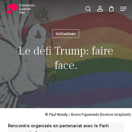
Skip
Men
to
search
account
Close
Panier
Cart
main
Close
content
Menu
Initiatives
Le défi Trump: faire
face.
© Paul Moody / Bruno Figueiredo (licence Unsplash)
Rencontre organisée en partenariat avec le Parti