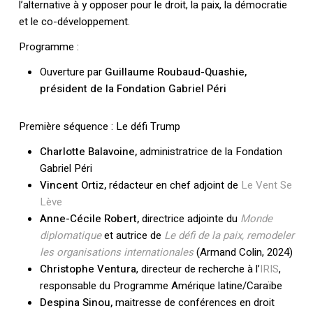
l’alternative à y opposer pour le droit, la paix, la démocratie
et le co-développement.
Programme :
Ouverture par
Guillaume Roubaud-Quashie,
président de la Fondation Gabriel Péri
Première séquence : Le défi Trump
Charlotte Balavoine,
administratrice de la Fondation
Gabriel Péri
Vincent Ortiz,
rédacteur en chef adjoint de
Le Vent Se
Lève
Anne-Cécile Robert,
directrice adjointe du
Monde
diplomatique
et autrice de
Le défi de la paix, remodeler
les organisations internationales
(Armand Colin, 2024)
Christophe Ventura
, directeur de recherche à l’
IRIS
,
responsable du Programme Amérique latine/Caraïbe
Despina Sinou,
maitresse de conférences en droit