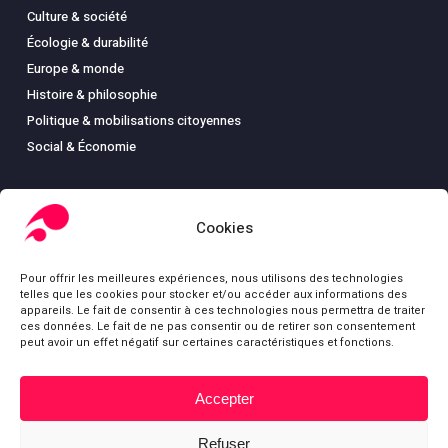
Culture & société
Écologie & durabilité
Europe & monde
Histoire & philosophie
Politique & mobilisations citoyennes
Social & Économie
Cookies
LIBRAIRIE
Pour offrir les meilleures expériences, nous utilisons des technologies
Boutique
telles que les cookies pour stocker et/ou accéder aux informations des
Carte
appareils. Le fait de consentir à ces technologies nous permettra de traiter
ces données. Le fait de ne pas consentir ou de retirer son consentement
Mon compte
peut avoir un effet négatif sur certaines caractéristiques et fonctions.
Conditions générales de ventes
Mentions légales
Accepter
Sous-total :
0,00
€
Refuser