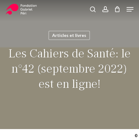
Skip
Men
to
search
account
Close
Panier
Cart
main
Close
content
Menu
Articles et livres
Les Cahiers de Santé: le
n°42 (septembre 2022)
est en ligne!
©