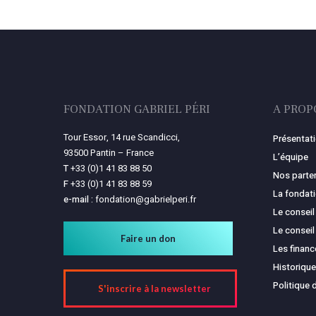
FONDATION GABRIEL PÉRI
A PROP
Tour Essor, 14 rue Scandicci,
Présentat
93500 Pantin – France
L’équipe
T
+33 (0)1 41 83 88 50
Nos parte
F
+33 (0)1 41 83 88 59
La fondat
e-mail :
fondation@gabrielperi.fr
Le conseil
Le conseil
Faire un don
Les finan
Historique
Politique 
S'inscrire à la newsletter