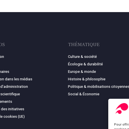
OS
THÉMATIQUE
ion
Culture & société
Écologie & durabilité
naires
Europe & monde
ion dans les médias
Histoire & philosophie
 d’administration
Politique & mobilisations citoyenne
 scientifique
Social & Économie
cements
 des initiatives
de cookies (UE)
Pour offr