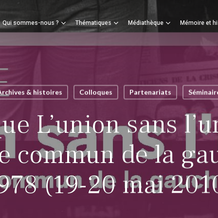
Panier
Qui sommes-nous ?
Thématiques
Médiathèque
Mémoire et hi
mer
Archives & histoires
Colloques
Partenariats
Séminair
ue L’union sans l’un
 commun de la gau
978 (19-20 mai 201