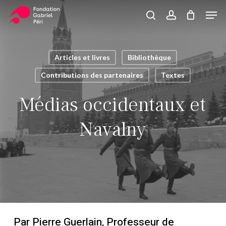
Skip
Men
to
search
account
Close
Panier
Cart
main
Close
content
Menu
Articles et livres
Bibliothèque
Contributions des partenaires
Textes
Médias occidentaux et
Navalny
Par
Pierre Guerlain,
Professeur de