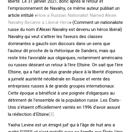
liberté. Le 31 janvier 2021, donc après le retour et
l’emprisonnement de Navalny, ce même auteur publiait un
article intitulé «
How a Russian Nationalist Named Alexei
Navalny Became a Liberal Hero
» (Comment un nationaliste
russe du nom d’Alexeï Navalny est devenu un héros libéral).
Navalny qui veut s’attirer les faveurs des classes
dominantes a gauchi son discours dans un sens que
l’auteur dit proche de la rhétorique de Sanders, mais qui
reste très favorable aux oligarques, notamment américains
ou russes désirant un retour à l’ère Eltsine. On sait que l’ère
Eltsine, qui a fait une plus grande place à la liberté d’opinion,
a jumelé austérité néolibérale en Russie et vente des
entreprises russes à de grands groupes internationaux.
Cette époque a bénéficié à une poignée d’oligarques au
détriment de l’ensemble de la population russe. Les États-
Unis s’étaient officiellement vantés en 1996 d’avoir assuré
la réélection d’Eltsine
[2]
.
Yasha Levine est un émigré juif qui à l’âge de huit ans a