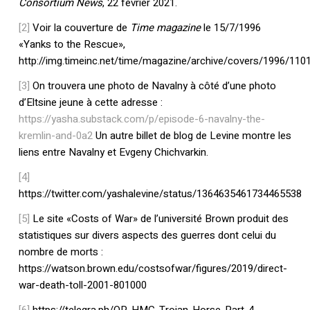
Consortium News
, 22 février 2021.
[2]
Voir la couverture de
Time magazine
le 15/7/1996
«Yanks to the Rescue»,
http://img.timeinc.net/time/magazine/archive/covers/1996/110
[3]
On trouvera une photo de Navalny à côté d’une photo
d’Eltsine jeune à cette adresse :
https://yasha.substack.com/p/episode-6-navalny-the-
kremlin-and-0a2
Un autre billet de blog de Levine montre les
liens entre Navalny et Evgeny Chichvarkin.
[4]
https://twitter.com/yashalevine/status/1364635461734465538
[5]
Le site «Costs of War» de l’université Brown produit des
statistiques sur divers aspects des guerres dont celui du
nombre de morts :
https://watson.brown.edu/costsofwar/figures/2019/direct-
war-death-toll-2001-801000