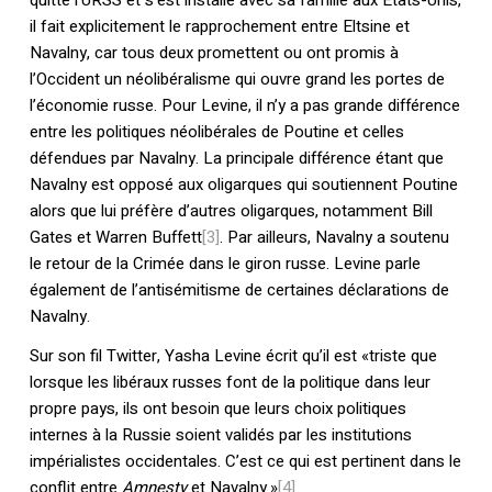
quitté l’URSS et s’est installé avec sa famille aux États-Unis,
il fait explicitement le rapprochement entre Eltsine et
Navalny, car tous deux promettent ou ont promis à
l’Occident un néolibéralisme qui ouvre grand les portes de
l’économie russe. Pour Levine, il n’y a pas grande différence
entre les politiques néolibérales de Poutine et celles
défendues par Navalny. La principale différence étant que
Navalny est opposé aux oligarques qui soutiennent Poutine
alors que lui préfère d’autres oligarques, notamment Bill
Gates et Warren Buffett
[3]
. Par ailleurs, Navalny a soutenu
le retour de la Crimée dans le giron russe. Levine parle
également de l’antisémitisme de certaines déclarations de
Navalny.
Sur son fil Twitter, Yasha Levine écrit qu’il est «triste que
lorsque les libéraux russes font de la politique dans leur
propre pays, ils ont besoin que leurs choix politiques
internes à la Russie soient validés par les institutions
impérialistes occidentales. C’est ce qui est pertinent dans le
conflit entre
Amnesty
et Navalny.»
[4]