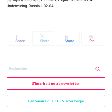
[6]
https://telegra.ph/OP-HMG-Trojan-Horse-Part-4-
Undermining-Russia-I-02-04
Share
Share
Share
Pin
S'inscrire à notre newsletter
Centenaire du PCF - Visiter l'expo