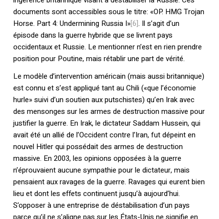
ingérence britannique visant à déstabiliser la Russie. Ces
documents sont accessibles sous le titre: «OP. HMG Trojan
Horse. Part 4: Undermining Russia I»
[6]
. Il s’agit d’un
épisode dans la guerre hybride que se livrent pays
occidentaux et Russie. Le mentionner n’est en rien prendre
Votre panier est vide.
position pour Poutine, mais rétablir une part de vérité.
Le modèle d’intervention américain (mais aussi britannique)
Retourner à la
est connu et s’est appliqué tant au Chili («que l’économie
librairie
hurle» suivi d’un soutien aux putschistes) qu’en Irak avec
des mensonges sur les armes de destruction massive pour
justifier la guerre. En Irak, le dictateur Saddam Hussein, qui
avait été un allié de l’Occident contre l’Iran, fut dépeint en
nouvel Hitler qui possédait des armes de destruction
massive. En 2003, les opinions opposées à la guerre
n’éprouvaient aucune sympathie pour le dictateur, mais
pensaient aux ravages de la guerre. Ravages qui eurent bien
lieu et dont les effets continuent jusqu’à aujourd’hui.
S’opposer à une entreprise de déstabilisation d’un pays
parce qu’il ne s’aligne pas sur les États-Unis ne signifie en