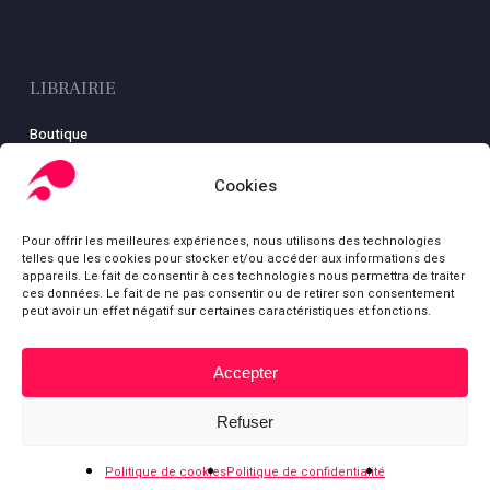
LIBRAIRIE
Boutique
Carte
Cookies
Mon compte
Conditions générales de ventes
Pour offrir les meilleures expériences, nous utilisons des technologies
Mentions légales
telles que les cookies pour stocker et/ou accéder aux informations des
appareils. Le fait de consentir à ces technologies nous permettra de traiter
ces données. Le fait de ne pas consentir ou de retirer son consentement
peut avoir un effet négatif sur certaines caractéristiques et fonctions.
© Fondation Gabriel Péri
Accepter
Sous-total :
0,00
€
bluesky
facebook
youtube
Refuser
Voir le panier
Commander
Politique de cookies
Politique de confidentialité