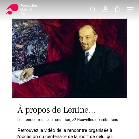
Skip
Men
to
search
account
Close
Panier
Cart
main
Close
content
Menu
À propos de Lénine…
Les rencontres de la fondation
,
z2-Nouvelles contributions
Retrouvez la vidéo de la rencontre organisée à
l’occasion du centenaire de la mort de celui qui