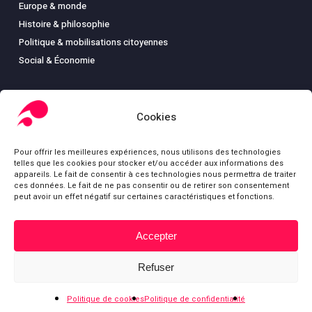
Europe & monde
Histoire & philosophie
Politique & mobilisations citoyennes
Social & Économie
Cookies
LIBRAIRIE
Pour offrir les meilleures expériences, nous utilisons des technologies
Boutique
telles que les cookies pour stocker et/ou accéder aux informations des
Carte
appareils. Le fait de consentir à ces technologies nous permettra de traiter
ces données. Le fait de ne pas consentir ou de retirer son consentement
Mon compte
peut avoir un effet négatif sur certaines caractéristiques et fonctions.
Conditions générales de ventes
Mentions légales
Accepter
Sous-total :
0,00
€
Refuser
Voir le panier
Commander
© Fondation Gabriel Péri
Politique de cookies
Politique de confidentialité