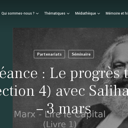
Panier
Qui sommes-nous ?
Thématiques
Médiathèque
Mémoire et hi
mer
Partenariats
Séminaire
éance : Le progrès 
ection 4) avec Sali
– 3 mars