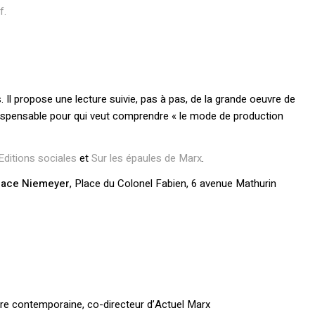
f.
 Il propose une lecture suivie, pas à pas, de la grande oeuvre de
indispensable pour qui veut comprendre « le mode de production
Editions sociales
et
Sur les épaules de Marx
.
space Niemeyer
, Place du Colonel Fabien, 6 avenue Mathurin
ire contemporaine, co-directeur d’Actuel Marx