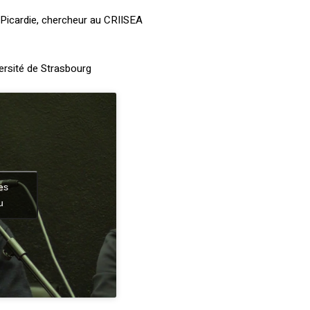
e Picardie, chercheur au CRIISEA
ersité de Strasbourg
es
u