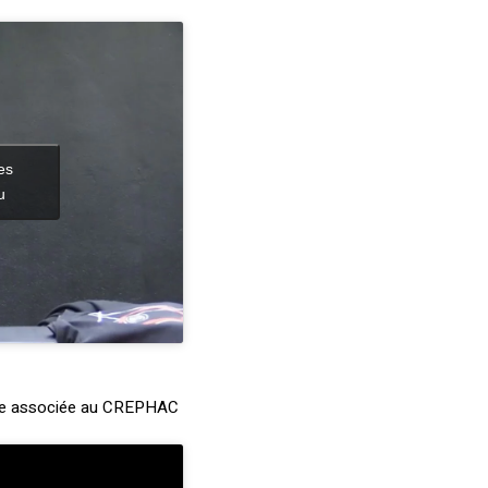
es
u
use associée au CREPHAC