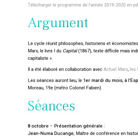
Télécharger le programme de l’année 2019-2020 en pd
Argument
Le cycle réunit philosophes, historiens et économistes.
Marx, le livre I du
Capital
(1867), texte difficile mais 
capitaliste ».
Il a été élaboré en collaboration avec
Actuel Marx
,
les 
Les séances auront lieu, le
1er mardi du mois, à l’E
Moreau, 19e (métro Colonel Fabien).
Séances
8 octobre
–
Présentation générale :
Jean-Numa Ducange
, Maître de conférence en histo