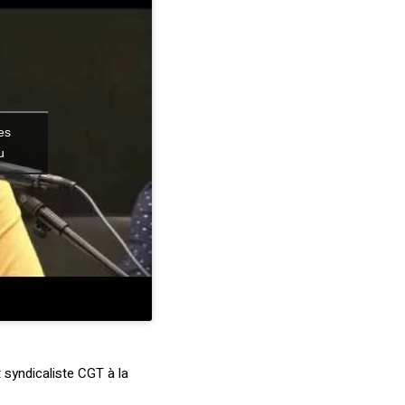
es
u
 syndicaliste CGT à la