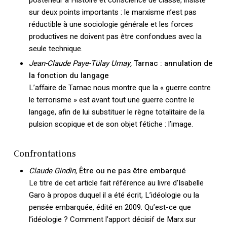
postérieur à Histoire et conscience de classe, insiste
sur deux points importants : le marxisme n’est pas
réductible à une sociologie générale et les forces
productives ne doivent pas être confondues avec la
seule technique.
Jean-Claude Paye-Tülay Umay,
Tarnac : annulation de
la fonction du langage
L’affaire de Tarnac nous montre que la « guerre contre
le terrorisme » est avant tout une guerre contre le
langage, afin de lui substituer le règne totalitaire de la
pulsion scopique et de son objet fétiche : l’image.
Confrontations
Claude Gindin,
Être ou ne pas être embarqué
Le titre de cet article fait référence au livre d’Isabelle
Votre panier est vide.
Garo à propos duquel il a été écrit, L’idéologie ou la
pensée embarquée, édité en 2009. Qu’est-ce que
Retourner à la
librairie
l’idéologie ? Comment l’apport décisif de Marx sur