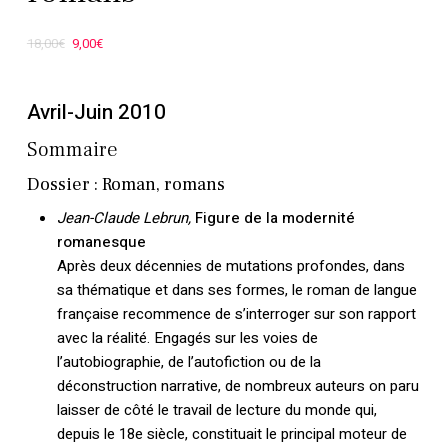
Le
Le
18,00
€
9,00
€
prix
prix
initial
actuel
Avril-Juin 2010
était :
est :
Sommaire
18,00€.
9,00€.
Dossier : Roman, romans
Jean-Claude Lebrun,
Figure de la modernité
romanesque
Après deux décennies de mutations profondes, dans
sa thématique et dans ses formes, le roman de langue
française recommence de s’interroger sur son rapport
avec la réalité. Engagés sur les voies de
l’autobiographie, de l’autofiction ou de la
déconstruction narrative, de nombreux auteurs on paru
laisser de côté le travail de lecture du monde qui,
depuis le 18e siècle, constituait le principal moteur de