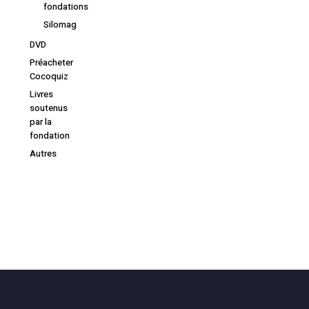
fondations
Silomag
DVD
Préacheter
Cocoquiz
Livres
soutenus
par la
fondation
Autres