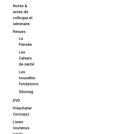
Notes &
actes de
Votre panier est vide.
colloque et
séminaire
Retourner à la
Revues
librairie
La
Pensée
Les
Cahiers
de santé
Les
nouvelles
fondations
Silomag
DVD
Préacheter
Cocoquiz
Livres
soutenus
par la