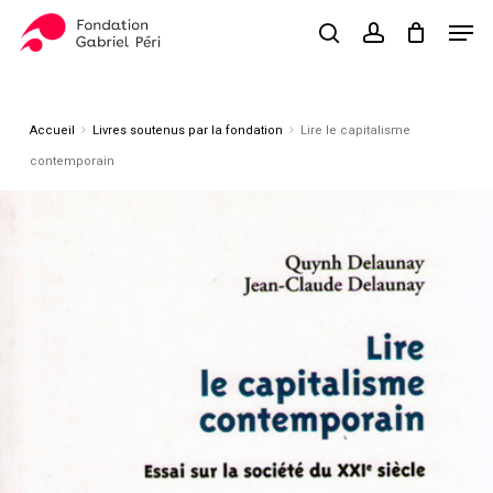
Skip
Men
to
search
account
Close
Panier
Cart
main
Close
content
Menu
Accueil
Livres soutenus par la fondation
Lire le capitalisme
contemporain