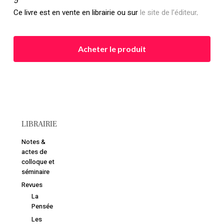
5
Ce livre est en vente en librairie ou sur
le site de l’éditeur
.
Acheter le produit
Votre panier est vide.
Retourner à la
LIBRAIRIE
librairie
Notes &
actes de
colloque et
séminaire
Revues
La
Pensée
Les