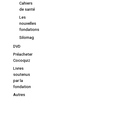
Cahiers
de santé
Les
nouvelles
fondations
Silomag
DVD
Préacheter
Cocoquiz
Livres
soutenus
par la
fondation
Autres