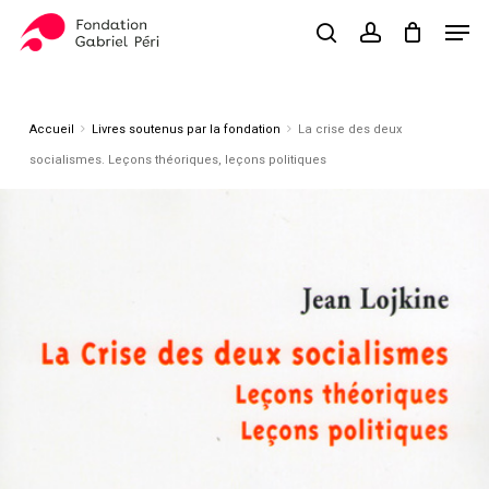
Skip
Men
to
search
account
Close
Panier
Cart
main
Close
content
Menu
Accueil
Livres soutenus par la fondation
La crise des deux
socialismes. Leçons théoriques, leçons politiques