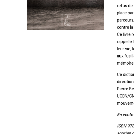
refus de 
place par
parcours,
contre la
Ce livre 
rappelle 
leur vie,
aux fusil
mémoire
Ce dictio
directio
Pierre B
UCBN/CNRS
mouvemen
En vente
ISBN 978
soutien d