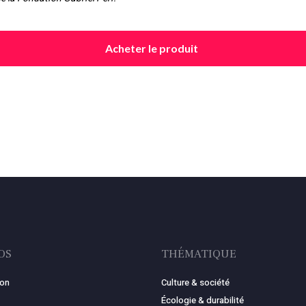
Acheter le produit
OS
THÉMATIQUE
ion
Culture & société
Écologie & durabilité