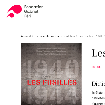
Skip
to
main
content
Appuyez sur ENTER pour rechercher ou ESC pour fer
Accueil
Livres soutenus par la fondation
Les fusillés – 1940-1
Les
30,00
€
Dicti
Ils étaie
patriotes
d’autres 