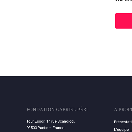
FONDATION GABRIEL PÉRI
A PROP
Tour Essor, 14 rue Scandicci,
Présentat
93500 Pantin – France
L’équipe