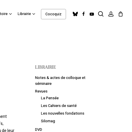
search
account
Close
bluesky
facebook
youtube
toire
Librairie
Cocoquiz
Cart
LIBRAIRIE
Notes & actes de colloque et
séminaire
Revues
La Pensée
Les Cahiers de santé
Les nouvelles fondations
ment
Silomag
s,
DVD
 de leur