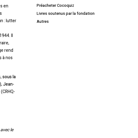
Préacheter Cocoquiz
is en
s
Livres soutenus par la fondation
 : lutter
Autres
944. Il
raire,
age rend
s à nos
s,
sous la
),
Jean-
(CRHQ-
Votre panier est vide.
Retourner à la librairie
 avec le