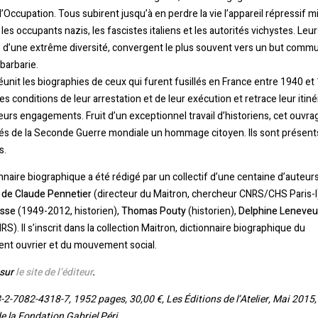
l’Occupation. Tous subirent jusqu’à en perdre la vie l’appareil répressif m
 les occupants nazis, les fascistes italiens et les autorités vichystes. Leur
 d’une extrême diversité, convergent le plus souvent vers un but commun
 barbarie.
réunit les biographies de ceux qui furent fusillés en France entre 1940 et 1
les conditions de leur arrestation et de leur exécution et retrace leur itiné
 leurs engagements. Fruit d’un exceptionnel travail d’historiens, cet ouvr
lés de la Seconde Guerre mondiale un hommage citoyen. Ils sont présent
s.
nnaire biographique a été rédigé par un collectif d’une centaine d’auteur
n de Claude Pennetier
(directeur du Maitron, chercheur CNRS/CHS Paris-I
esse
(1949-2012, historien),
Thomas Pouty
(historien),
Delphine Leneveu
). Il s’inscrit dans la collection Maitron, dictionnaire biographique du
t ouvrier et du mouvement social.
 sur
le site de l’éditeur
.
-2-7082-4318-7, 1952 pages, 30,00 €, Les
Éditions de l’Atelier
, Mai 2015,
e la Fondation Gabriel Péri.