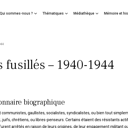
Panier
Qui sommes-nous ?
Thématiques
Médiathèque
Mémoire et his
mer
944
 fusillés – 1940-1944
onnaire biographique
nt communistes, gaullistes, socialistes, syndicalistes, ou bien tout simple
 ; juifs, chrétiens, ou libres-penseurs. Certains étaient des résistants actif
furent arrêtés en raison de leurs origines, de leur engagement militant ou