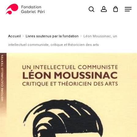
Skip
Men
to
search
account
Close
Panier
Cart
main
Close
content
Menu
Accueil
Livres soutenus par la fondation
Léon Moussinac, un
intellectuel communiste, critique et théoricien des arts