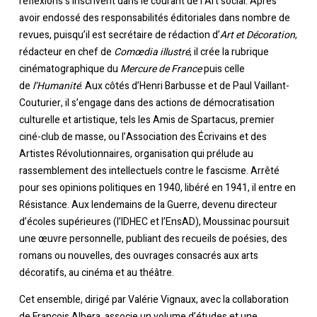
réflexions s’inscrivent dans le courant de l’Art social. Après
avoir endossé des responsabilités éditoriales dans nombre de
revues, puisqu’il est secrétaire de rédaction d’
Art et Décoration
,
rédacteur en chef de
Comœdia illustré
, il crée la rubrique
cinématographique du
Mercure de France
puis celle
de
l’Humanité
. Aux côtés d’Henri Barbusse et de Paul Vaillant-
Couturier, il s’engage dans des actions de démocratisation
culturelle et artistique, tels les Amis de Spartacus, premier
ciné-club de masse, ou l’Association des Écrivains et des
Artistes Révolutionnaires, organisation qui prélude au
rassemblement des intellectuels contre le fascisme. Arrêté
pour ses opinions politiques en 1940, libéré en 1941, il entre en
Résistance. Aux lendemains de la Guerre, devenu directeur
d’écoles supérieures (l’IDHEC et l’EnsAD), Moussinac poursuit
une œuvre personnelle, publiant des recueils de poésies, des
romans ou nouvelles, des ouvrages consacrés aux arts
décoratifs, au cinéma et au théâtre.
Cet ensemble, dirigé par Valérie Vignaux, avec la collaboration
de François Albera, associe un volume d’études et une