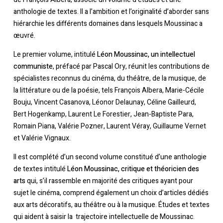
anthologie de textes. Il a l’ambition et l’originalité d’aborder sans
hiérarchie les différents domaines dans lesquels Moussinac a
œuvré.
Le premier volume, intitulé
Léon Moussinac, un intellectuel
communiste
, préfacé par Pascal Ory, réunit les contributions de
spécialistes reconnus du cinéma, du théâtre, de la musique, de
la littérature ou de la poésie, tels François Albera, Marie-Cécile
Bouju, Vincent Casanova, Léonor Delaunay, Céline Gailleurd,
Bert Hogenkamp, Laurent Le Forestier, Jean-Baptiste Para,
Romain Piana, Valérie Pozner, Laurent Véray, Guillaume Vernet
et Valérie Vignaux.
Il est complété d’un second volume constitué d’une anthologie
de textes intitulé
Léon Moussinac, critique et théoricien des
arts
qui, s’il rassemble en majorité des critiques ayant pour
sujet le cinéma, comprend également un choix d’articles dédiés
aux arts décoratifs, au théâtre ou à la musique. Études et textes
Votre panier est vide.
qui aident à saisir la trajectoire intellectuelle de Moussinac.