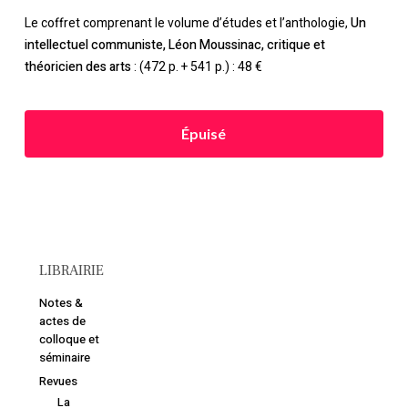
Le coffret comprenant le volume d’études et l’anthologie,
Un
Retourner à la
intellectuel communiste, Léon Moussinac, critique et
librairie
théoricien des arts
: (472 p. + 541 p.) : 48 €
Épuisé
LIBRAIRIE
Notes &
actes de
colloque et
séminaire
Revues
La