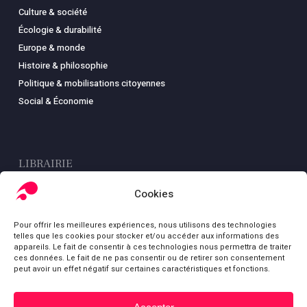
Culture & société
Écologie & durabilité
Europe & monde
Histoire & philosophie
Politique & mobilisations citoyennes
Social & Économie
LIBRAIRIE
Boutique
Cookies
Carte
Pour offrir les meilleures expériences, nous utilisons des technologies
Mon compte
telles que les cookies pour stocker et/ou accéder aux informations des
Conditions générales de ventes
appareils. Le fait de consentir à ces technologies nous permettra de traiter
ces données. Le fait de ne pas consentir ou de retirer son consentement
Mentions légales
peut avoir un effet négatif sur certaines caractéristiques et fonctions.