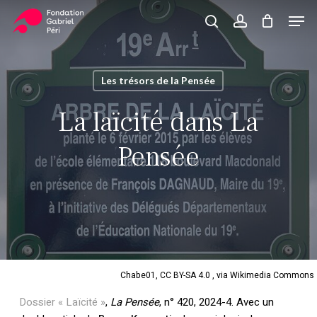
Skip
Men
to
search
account
Close
Panier
Cart
main
Close
content
Menu
Les trésors de la Pensée
La laïcité dans La
Pensée
Chabe01, CC BY-SA 4.0 , via Wikimedia Commons
Dossier « Laïcité »
,
La Pensée
, n° 420, 2024-4. Avec un