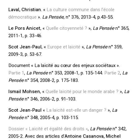
Laval, Christian
. «
La culture commune dans l’école
démocratique
».
La Pensée
, n° 376, 2013-4, p.43-55.
Le Pors Anicet
, «
Quelle citoyenneté ?
»,
La Pensée
n° 365,
2011-1, p. 33-46.
Scot Jean-Paul
, «
Europe et laïcité
»,
La Pensée
n° 359,
2009-3, p. 53-67.
Document « La laïcité au cœur des enjeux sociétaux ».
Partie 1
,
La Pensée
n° 353, 2008-1, p. 135-144.
Partie 2
,
La
Pensée
n° 354, 2008-2, p. 175-183.
Ismail Mohsen
, «
Quelle laïcité pour le monde arabe ?
»,
La
Pensée
n° 346, 2006-2, p. 91-103.
Scot Jean-Paul
«
La laïcité est-elle un danger ?
»,
La
Pensée
n° 348, 2005-4, p. 103-115.
Dossier « Laïcité et égalité des droits »
,
La Pensée
n° 342,
2005-2. Avec des articles d’
Antoine Casanova, Michel