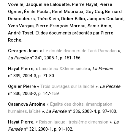
Vovelle, Jacqueline Lalouette, Pierre Hayat, Pierre
Ognier, Émile Poulat, René Mouriaux, Guy Coq, Bernard
Descouleurs, Théo Klein, Didier Billio, Jacques Couland,
Yves Vargas, Pierre-François Moreau, Samir Amin,
André Tosel
. Et des documents présentés par
Pierre
Roche
.
Georges Jean
, «
Le double discours de Tarik Ramadan
»,
La Pensée
n° 341, 2005-1, p. 151-156.
Hayat Pierre
, «
Laïcité au XXIème siècle
»,
La Pensée
n° 339, 2004-3, p. 71-80.
Ognier Pierre
«
Trois ouvrages sur la laïcité
»,
La Pensée
n° 330, 2003-2, p. 147-159.
Casanova Antoine
«
Égalité des droits, émancipation
humaines, laïcité
»,
La Pensée
n° 336, 2003-4, p. 87-100.
Hayat Pierre
, «
Raison laïque : troisième dimension
»,
La
Pensée
n° 321, 2000-1, p. 91-102.