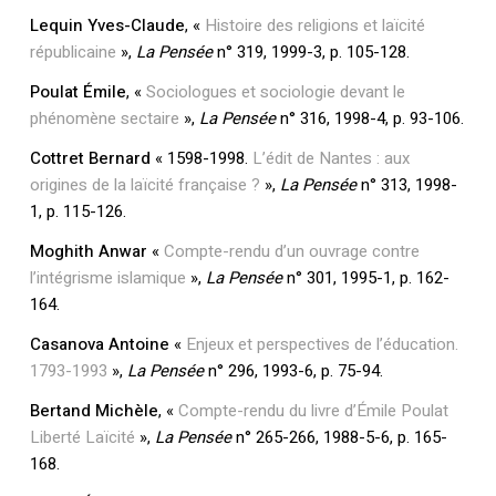
Lequin Yves-Claude
, «
Histoire des religions et laïcité
républicaine
»,
La Pensée
n° 319, 1999-3, p. 105-128.
Poulat Émile
, «
Sociologues et sociologie devant le
phénomène sectaire
»,
La Pensée
n° 316, 1998-4, p. 93-106.
Cottret Bernard
« 1598-1998.
L’édit de Nantes : aux
origines de la laïcité française ?
»,
La Pensée
n° 313, 1998-
1, p. 115-126.
Moghith Anwar
«
Compte-rendu d’un ouvrage contre
l’intégrisme islamique
»,
La Pensée
n° 301, 1995-1, p. 162-
164.
Casanova Antoine
«
Enjeux et perspectives de l’éducation.
1793-1993
»,
La Pensée
n° 296, 1993-6, p. 75-94.
Bertand Michèle
, «
Compte-rendu du livre d’Émile Poulat
Liberté Laïcité
»,
La Pensée
n° 265-266, 1988-5-6, p. 165-
168.