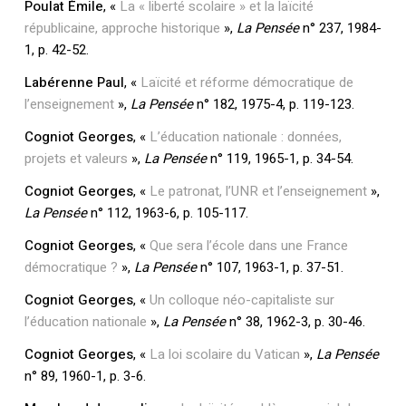
Poulat Émile
, «
La « liberté scolaire » et la laïcité
républicaine, approche historique
»,
La Pensée
n° 237, 1984-
1, p. 42-52.
Labérenne Paul
, «
Laïcité et réforme démocratique de
l’enseignement
»,
La Pensée
n° 182, 1975-4, p. 119-123.
Votre panier est vide.
Cogniot Georges
, «
L’éducation nationale : données,
projets et valeurs
»,
La Pensée
n° 119, 1965-1, p. 34-54.
Retourner à la
Cogniot Georges
, «
Le patronat, l’UNR et l’enseignement
»,
librairie
La Pensée
n° 112, 1963-6, p. 105-117.
Cogniot Georges
, «
Que sera l’école dans une France
démocratique ?
»,
La Pensée
n° 107, 1963-1, p. 37-51.
Cogniot Georges
, «
Un colloque néo-capitaliste sur
l’éducation nationale
»,
La Pensée
n° 38, 1962-3, p. 30-46.
Cogniot Georges
, «
La loi scolaire du Vatican
»,
La Pensée
n° 89, 1960-1, p. 3-6.