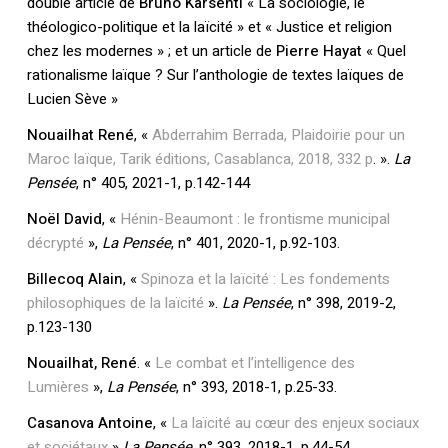
double article de
Bruno Karsenti
« La sociologie, le
théologico-politique et la laïcité » et « Justice et religion
chez les modernes » ; et un article de
Pierre Hayat
« Quel
rationalisme laïque ? Sur l’anthologie de textes laïques de
Lucien Sève »
Nouailhat René
, «
Abderrahim Berrada, Plaidoirie pour un
Maroc laïque, Tarik éditions, Casablanca, 2018, 332 p
. ».
La
Pensée
, n° 405, 2021-1, p.142-144
Noël David
, «
Hénin-Beaumont : le frontisme municipal
décrypté
»,
La Pensée
, n° 401, 2020-1, p.92-103.
Billecoq Alain
, «
Spinoza et la laïcité : Les fondements
philosophiques de la laïcité
».
La Pensée
, n° 398, 2019-2,
p.123-130
Nouailhat, René
. «
Le combat et l’intelligence des
Lumières
»,
La Pensée
, n° 393, 2018-1, p.25-33.
Casanova Antoine
, «
La laïcité au cœur des enjeux sociaux
et sociétaux
»
La Pensée,
n° 393, 2018-1, p.44-54.