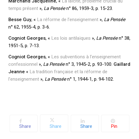
Marchand Jacqueline
, «
La laïcité, problème crucial du
temps présent
»,
La Pensée
n° 86, 1959-3, p. 15-23.
Besse Guy
, «
La réforme de l’enseignement
»,
La Pensée
n° 62, 1955-4, p. 3-6.
Cogniot Georges
, «
Les lois antilaïques
»,
La Pensée
n° 38,
1951-5, p. 7-13.
Cogniot Georges
, «
Les subventions à l’enseignement
confessionnel
»,
La Pensée
n° 3, 1945-2, p. 93-100.
Gaillard
Jeanne
«
La tradition française et la réforme de
l’enseignement
»,
La Pensée
n° 1, 1944-1, p. 94-102.
Share
Share
Share
Pin