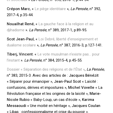
Crépon Marc
, «
Le piège identitaire
»,
La Pensée
, n° 392,
2017-4, p.35-44.
Nouailhat René
, «
La gauche face à la religion et au
djihadisme
».
La Pensée,
n° 389, 2017-1, p.89-95.
Scot Jean-Paul
, «
Loi Debré, liberté d’enseignement et
dualisme scolaire
»,
La Pensée
, n° 387, 2016-3, p.127-141.
Tiberj, Vincent
. «
Le vote musulman n’existe pas… pour
l’instant
».
La Pensée
, n° 384, 2015-4, p.45-55.
Dossier « Séparation des religions et de l’État »
,
La Pensée
,
n° 383, 2015-3. Avec des articles de :
Jacques Bénézit
« Séparer pour émanciper »,
Jean-Paul Scot
« Laïcité :
confusions, dérives et impostures »,
Michel Vovelle
« La
Révolution française et les origines de la laïcité »,
Marie-
Nicole Rubio
« Baby-Loup, un cas d’école »,
Karima
Messaoudi
« Une moitié en héritage »,
Jacques Coulan
« Libas : confessionnalisme et crise du pouvoir ».