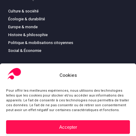
Culture & société
Écologie & durabilité
Europe & monde
Histoire & philosophie
Politique & mobilisations citoyennes
Social & Économie
Cookies
LIBRAIRIE
Pour offrir les meilleures expériences, nous utilisons des technologies
Boutique
telles que les cookies pour stocker et/ou accéder aux informations des
Carte
appareils. Le fait de consentir à ces technologies nous permettra de traiter
ces données. Le fait de ne pas consentir ou de retirer son consentement
Mon compte
peut avoir un effet négatif sur certaines caractéristiques et fonctions.
Conditions générales de ventes
Mentions légales
Accepter
Sous-total :
0,00
€