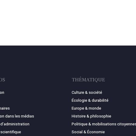
OS
THÉMATIQUE
ion
Culture & société
Écologie & durabilité
naires
Europe & monde
ion dans les médias
Histoire & philosophie
 d’administration
Politique & mobilisations citoyenne
 scientifique
Social & Économie