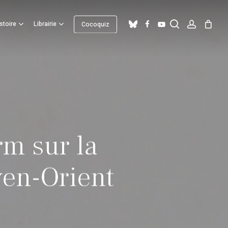
search
account
Close
bluesky
facebook
youtube
stoire
Librairie
Cocoquiz
Cart
m sur la
yen-Orient