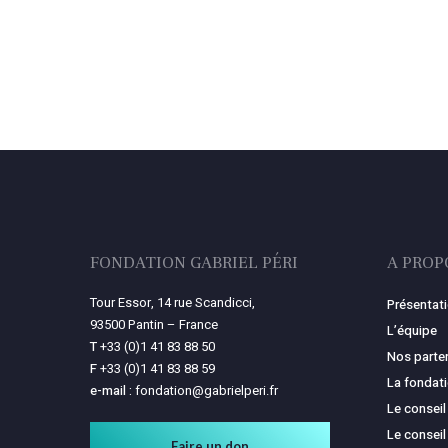
FONDATION GABRIEL PÉRI
A PROP
Tour Essor, 14 rue Scandicci,
Présentat
93500 Pantin – France
L’équipe
T
+33 (0)1 41 83 88 50
Nos parte
F
+33 (0)1 41 83 88 59
La fondat
e-mail :
fondation@gabrielperi.fr
Le conseil
Le conseil
Faire un don