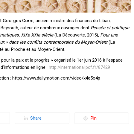
it
Georges Corm
, ancien ministre des finances du Liban,
de Beyrouth, auteur de nombreux ouvrages dont
Pensée et politique
matiques, XIXe-XXIe siècle
(La Découverte, 2015),
Pour une
gieux » dans les conflits contemporains du Moyen-Orient
(La
ité au Proche et au Moyen-Orient.
pour la paix et le progrès » organisé le 1er juin 2016 à l’espace
d’informations en ligne :
http://international.pcf.fr/87429
motion : https://www.dailymotion.com/video/x4e5o4p
Share
Pin