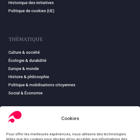
Historique des initiatives
Politique de cookies (UE)
THÉMATIQUE
Culture & société
Écologie & durabilité
Europe & monde
Histoire & philosophie
Politique & mobilisations citoyennes
Social & Économie
Cookies
LIBRAIRIE
Pour offrir les meilleures expériences, nous utilisons des technologies
Boutique
telles que les cookies pour stocker et/ou accéder aux informations des