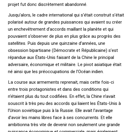
projet fut donc discrètement abandonné.
Jusqu’alors, le cadre international qui s’était construit s’était
polarisé autour de grandes puissances qui avaient su créer
un enchevêtrement d’accords maillant la planète et qui
pouvaient s’observer de plus en plus grâce au progrès des
satellites. Puis depuis une quinzaine d’années, une
obsession bipartisane (Démocrate et Républicaine) s’est
répandue aux États-Unis faisant de la Chine le principal
adversaire, économique et militaire. Le pivot asiatique était
né ainsi que les préoccupations de l’Océan indien.
Votre panier est vide.
La course aux armements reprenait, mais cette fois-ci
entre trois protagonistes et dans des conditions qui
Retourner à la
librairie
n’étaient plus du tout codifiées. En effet, la Chine n’avait
souscrit à très peu des accords qui liaient les États-Unis à
l’Union soviétique puis à la Russie. Elle avait l’avantage
d’avoir les mains libres face à ses concurrents. Et elle
ambitionna très vite de devenir non seulement une grande
puissance économique et commerciale, mais également