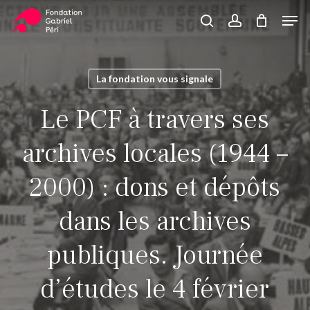
Skip
Men
to
search
account
Close
Panier
Cart
main
Close
content
Menu
La fondation vous signale
Le PCF à travers ses
archives locales (1944 –
2000) : dons et dépôts
dans les archives
publiques. Journée
d’études le 4 février