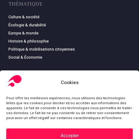
THÉMATIQUE
Culture & société
Écologie & durabilité
Europe & monde
Histoire & philosophie
Politique & mobilisations citoyennes
Social & Économie
Cookies
LIBRAIRIE
Pour offrir les meilleures expériences, nous utilisons des technologies
Boutique
telles que les cookies pour stocker et/ou accéder aux informations des
Carte
appareils. Le fait de consentir à ces technologies nous permettra de traiter
ces données. Le fait de ne pas consentir ou de retirer son consentement
Mon compte
peut avoir un effet négatif sur certaines caractéristiques et fonctions.
Conditions générales de ventes
Mentions légales
Accepter
Sous-total :
0,00
€