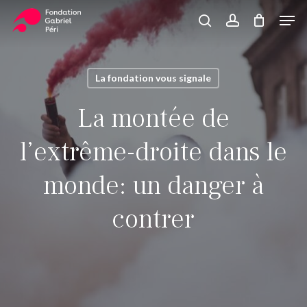
Skip
Men
to
search
account
Close
Panier
Cart
main
Close
content
Menu
La fondation vous signale
La montée de
l’extrême-droite dans le
monde: un danger à
contrer