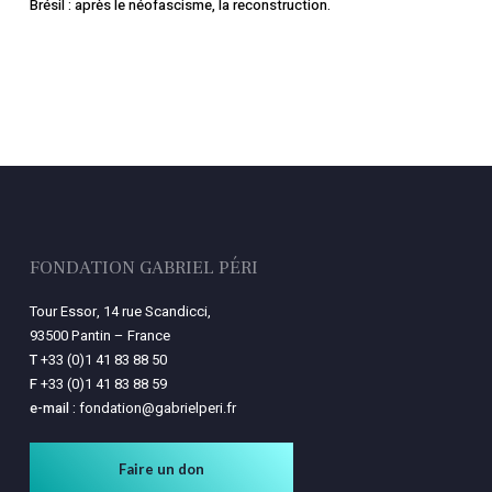
Brésil : après le néofascisme, la reconstruction.
FONDATION GABRIEL PÉRI
Tour Essor, 14 rue Scandicci,
93500 Pantin – France
T
+33 (0)1 41 83 88 50
F
+33 (0)1 41 83 88 59
e-mail :
fondation@gabrielperi.fr
Faire un don