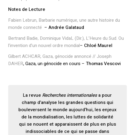
Notes de Lecture
Fabien Lebrun, Barbarie numérique, une autre histoire du
monde connecté
–
Andrée Galataud
Bertrand Badie, Dominique VidaL (Dir.), L’Heure du Sud. Ou
l’invention d’un nouvel ordre mondial
–
Chloé Maurel
Gilbert ACHCAR, Gaza, génocide annoncé // Joseph
DAHER
, Gaza, un génocide en cours –
Thomas Vescovi
La revue
Recherches internationales
a pour
champ d’analyse les grandes questions qui
bouleversent le monde aujourd’hui, les enjeux
de la mondialisation, les luttes de solidarité
qui se nouent et apparaissent de plus en plus
indissociables de ce qui se passe dans