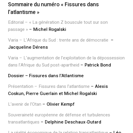
Sommaire du numéro « Fissures dans
l’atlantisme »
Editorial – « La génération Z bouscule tout sur son
passage »
–
Michel Rogalski
Varia – L’Afrique du Sud : trente ans de démocratie
–
Jacqueline Dérens
Varia – L’augmentation de l’exploitation de la dépossession
dans l’Afrique du Sud post-apartheid
–
Patrick Bond
Dossier – Fissures dans l’Atlantisme
Présentation – Fissures dans l’atlantisme
–
Alexis
Votre panier est vide.
Coskun, Pierre Guerlain et Michel Rogalski
Retourner à la
L’avenir de l’Otan
–
Olivier Kempf
librairie
Souveraineté européenne de défense et turbulences
transatlantiques
–
Delphine Deschaux-Dutard
La réalité économique de la relation transatlantique
–
Léo