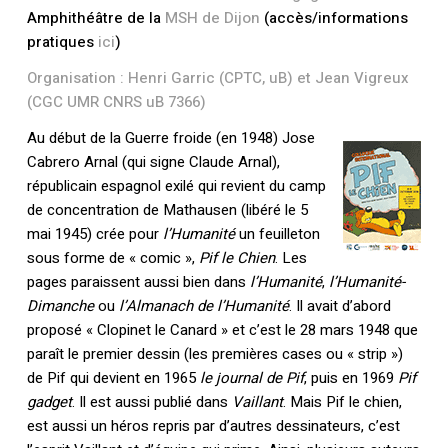
Amphithéâtre de la
MSH de Dijon
(accès/informations
pratiques
ici
)
Organisation : Henri Garric (CPTC, uB) et Jean Vigreux
(CGC UMR CNRS uB 7366)
Au début de la Guerre froide (en 1948) Jose
Cabrero Arnal (qui signe Claude Arnal),
républicain espagnol exilé qui revient du camp
de concentration de Mathausen (libéré le 5
mai 1945) crée pour
l’Humanité
un feuilleton
sous forme de « comic »,
Pif le Chien
. Les
pages paraissent aussi bien dans
l’Humanité
,
l’Humanité-
Dimanche
ou
l’Almanach de l’Humanité
. Il avait d’abord
proposé « Clopinet le Canard » et c’est le 28 mars 1948 que
paraît le premier dessin (les premières cases ou « strip »)
de Pif qui devient en 1965
le journal de Pif
, puis en 1969
Pif
gadget
. Il est aussi publié dans
Vaillant
. Mais Pif le chien,
est aussi un héros repris par d’autres dessinateurs, c’est