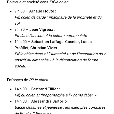
Politique et société dans
Pif le chien
9 h 00 –
Arnaud Houte
:
Pif, chien de garde : imaginaire de la propriété et du
vol
9 h 30 –
Jean Vigreux
:
Pif dans l’univers et la culture communiste
10 h 00 –
Sébastien Laffage-Cosnier, Lucas
Profillet, Christian Vivier
:
Pif le chien dans « L’Humanité » : de l’incarnation du «
sportif du dimanche » à la dénonciation de l’ordre
social.
Enfances de
Pif le chien
14 h 00 –
Bertrand Tillier
:
Pif, du chien anthropomorphe à l’« homo faber
»
14 h 30 –
Alessandra Sartorio
:
Bande dessinée et jeunesse : les exemples comparés
de Pif et « Il Pionere »