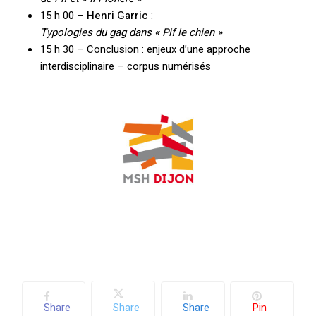
Votre panier est vide.
15 h 00 –
Henri Garric
:
Typologies du gag dans « Pif le chien »
Retourner à la
15 h 30 – Conclusion : enjeux d’une approche
librairie
interdisciplinaire – corpus numérisés
Share
Share
Share
Pin