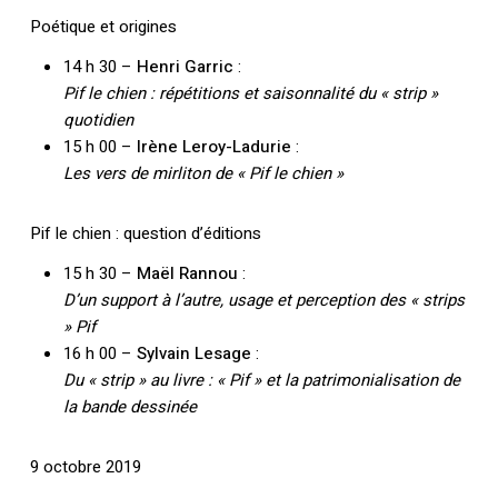
Poétique et origines
14 h 30 –
Henri Garric
:
Pif le chien : répétitions et saisonnalité du « strip »
quotidien
15 h 00 –
Irène Leroy-Ladurie
:
Les vers de mirliton de « Pif le chien »
Pif le chien : question d’éditions
15 h 30 –
Maël Rannou
:
D’un support à l’autre, usage et perception des « strips
» Pif
16 h 00 –
Sylvain Lesage
:
Du « strip » au livre : « Pif » et la patrimonialisation de
la bande dessinée
9 octobre 2019