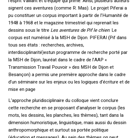
l’esprit Vaillant et d’équipe qui prime. Ainsi, plusieurs auteurs
signent ces aventures (comme R. Mas). Le projet Piferai a
pu constituer un corpus important à partir de l’Humanité de
1948 à 1968 et le magazine trimestriel qui reprenait les
dessins sous le titre
Les aventures de Pif le chien
. Le
corpus est numérisé à la MSH de Dijon. PIFERAI
(
Pif dans
tous ses états : recherches, archives,
interdisciplinarité)estun programme de recherche porté par
la MSH de Dijon, lauréat dans le cadre de l’AAP «
Transmission Travail Pouvoir » des MSH de Dijon et
Besançon) a permis une première approche dans le cadre
d’un séminaire sur les enjeux ou les logiques d’écriture et de
mise en page
L’approche pluridisciplinaire du colloque vient conclure
cette recherche en se proposant d’analyser le corpus (les
mots, les dessins, les planches, les thèmes), tant dans la
dimension humoristique, linguistique, mais aussi du dessin
anthropomorphique et surtout sa portée politique
(éducation et messages). Au sein des thèmes on peut