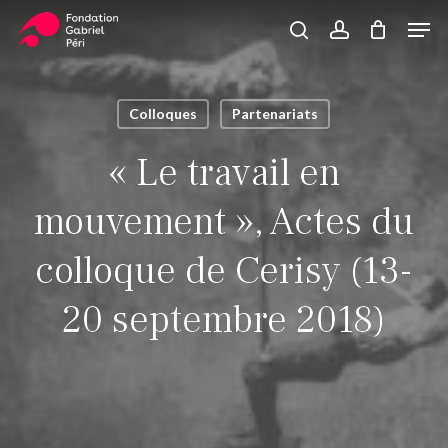
Skip
Men
to
search
account
Close
Panier
Cart
main
Close
content
Menu
Colloques
Partenariats
« Le travail en
mouvement », Actes du
colloque de Cerisy (13-
20 septembre 2018)