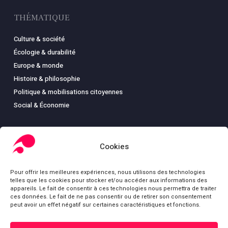
THÉMATIQUE
Culture & société
Écologie & durabilité
Europe & monde
Histoire & philosophie
Politique & mobilisations citoyennes
Social & Économie
Cookies
LIBRAIRIE
Pour offrir les meilleures expériences, nous utilisons des technologies
Boutique
telles que les cookies pour stocker et/ou accéder aux informations des
Carte
appareils. Le fait de consentir à ces technologies nous permettra de traiter
ces données. Le fait de ne pas consentir ou de retirer son consentement
Mon compte
peut avoir un effet négatif sur certaines caractéristiques et fonctions.
Conditions générales de ventes
Mentions légales