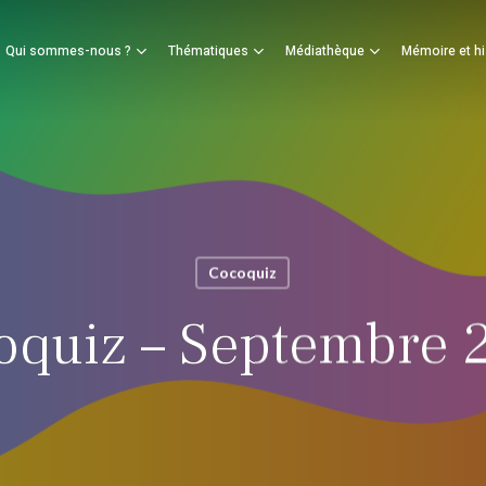
Panier
Qui sommes-nous ?
Thématiques
Médiathèque
Mémoire et hi
mer
Cocoquiz
oquiz – Septembre 