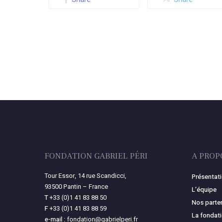
FONDATION GABRIEL PÉRI
A PROP
Tour Essor, 14 rue Scandicci,
Présentat
93500 Pantin – France
L’équipe
T
+33 (0)1 41 83 88 50
Nos parte
F
+33 (0)1 41 83 88 59
La fondat
e-mail :
fondation@gabrielperi.fr