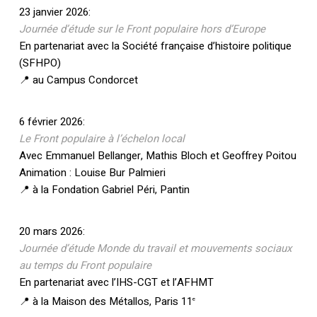
23 janvier 2026:
Journée d’étude sur le Front populaire hors d’Europe
En partenariat avec la Société française d’histoire politique
(SFHPO)
📍 au Campus Condorcet
6 février 2026:
Le Front populaire à l’échelon local
Avec Emmanuel Bellanger, Mathis Bloch et Geoffrey Poitou
Animation : Louise Bur Palmieri
📍 à la Fondation Gabriel Péri, Pantin
20 mars 2026:
Journée d’étude Monde du travail et mouvements sociaux
au temps du Front populaire
En partenariat avec l’IHS-CGT et l’AFHMT
📍 à la Maison des Métallos, Paris 11
e