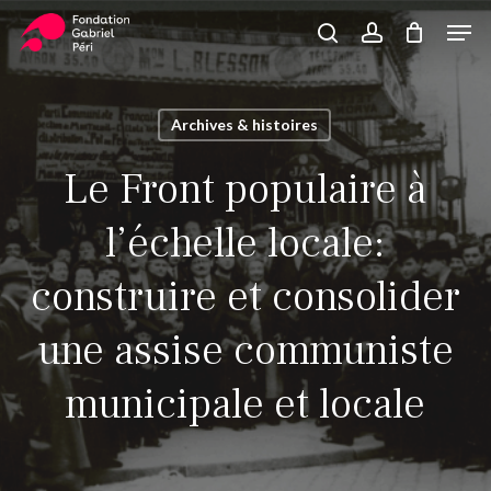
Skip
Men
to
search
account
Close
Panier
Cart
main
Close
content
Menu
Archives & histoires
Le Front populaire à
l’échelle locale:
construire et consolider
une assise communiste
municipale et locale