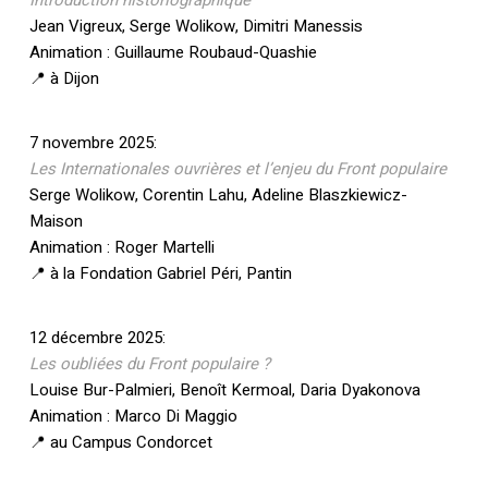
Introduction historiographique
Jean Vigreux, Serge Wolikow, Dimitri Manessis
Animation : Guillaume Roubaud-Quashie
📍 à Dijon
7 novembre 2025:
Les Internationales ouvrières et l’enjeu du Front populaire
Serge Wolikow, Corentin Lahu, Adeline Blaszkiewicz-
Maison
Animation : Roger Martelli
📍 à la Fondation Gabriel Péri, Pantin
12 décembre 2025:
Les oubliées du Front populaire ?
Votre panier est vide.
Louise Bur-Palmieri, Benoît Kermoal, Daria Dyakonova
Animation : Marco Di Maggio
Retourner à la
📍 au Campus Condorcet
librairie